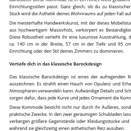
Einrichtungsstilen passt. Ganz gleich, ob du zu klassische
Stück wird die Ästhetik deines Wohnraums auf jeden Fall au
Die meisterhafte Handwerkskunst, mit der dieses Möbelstück
aus hochwertigem Massivholz, verkörpert es Beständigkei
Diese Robustheit verleiht ihr eine luxuriöse Ausstrahlung, d
ca. 140 cm in der Breite, 57 cm in der Tiefe und 95 cm
Einrichtung oder den Stil deines Zimmers zu dominieren.
Vertiefe dich in das klassische Barockdesign
Das klassische Barockdesign ist eines der aufregende
auszeichnen. Es strahlt einen Hauch von Opulenz und Erha
Atmosphären verwandeln kann. Aufwändige Details und Schni
sorgen dafür, dass jede Kurve und jedes Ornament die Kom
Diese Kommode besticht nicht nur durch ihr Äußeres, sond
praktische Zwecke. In den zwei geräumigen Schubladen lasse
verbergen größere Gegenstände oder Kleidungsstücke und s
während sie gleichzeitig einen ästhetischen Reiz ausüben.