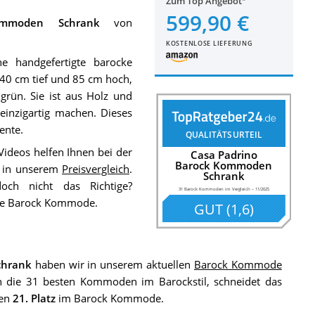
Zum Top Angebot
599,90 €
mmoden Schrank
von
KOSTENLOSE LIEFERUNG
e handgefertigte barocke
40 cm tief und 85 cm hoch,
rün. Sie ist aus Holz und
e einzigartig machen. Dieses
ente.
QUALITÄTSURTEIL
Videos helfen Ihnen bei der
Casa Padrino
Barock Kommoden
e in unserem
Preisvergleich
.
Schrank
ch nicht das Richtige?
31 Barock Kommoden im Vergleich
–
11/2025
de Barock Kommode.
GUT
(
1,6
)
chrank
haben wir in unserem aktuellen
Barock Kommode
 die 31 besten Kommoden im Barockstil, schneidet das
den
21. Platz
im Barock Kommode.