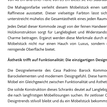
Die Mahagonifarbe verleiht diesem Möbelstück einen sa
Raffinesse ausstattet. Dieser vielseitige Farbton lässt 
unterstreicht mühelos die Gesamtästhetik eines jeden Raume
Jedes Detail dieser Kommode zeugt von der feinen Handwerks
Holzkonstruktion sorgt für Langlebigkeit und Widerstandsf
Charme beitragen. Ergänzt werden diese Merkmale durch e
Möbelstück nicht nur einen Hauch von Luxus, sondern ma
reinigende Oberfläche bietet.
Ästhetik trifft auf Funktionalität: Die einzigartigen Desi
Die Designelemente des Casa Padrino Barock Kommode
Barockelementen und modernem Designgefühl. Diese harmonisc
Möbel ein Gleichgewicht zwischen Funktionalität und Ästhet
Die solide Konstruktion dieses Schranks deutet auf Langlebigk
die nach langfristigen Möbellösungen suchen. Ihr zeitloser
Designtrends stilvoll bleibt und du ein Möbelstück bekomm