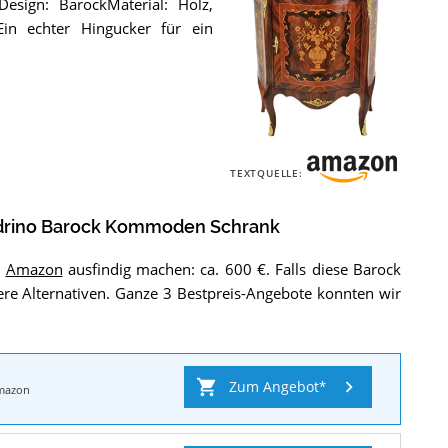
sign: BarockMaterial: Holz,
Ein echter Hingucker für ein
Die
Casa
TEXTQUELLE:
Padrino
Barock
Kommoden
drino Barock Kommoden Schrank
Schrank
.
i
Amazon
ausfindig machen: ca. 600 €. Falls diese Barock
tere Alternativen. Ganze 3 Bestpreis-Angebote konnten wir
Zum Angebot
mazon