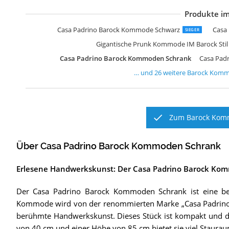
Produkte im
C
C
C
C
C
C
C
C
C
C
C
C
C
C
C
C
C
C
C
C
C
C
A
A
A
K
Casa Padrino Barock Kommode Schwarz
Casa
SIEGER
Gigantische Prunk Kommode IM Barock Stil 
Casa Padrino Barock Kommoden Schrank
Casa Pad
… und
26
weitere
Barock Kom
Zum Barock Komm
Über Casa Padrino Barock Kommoden Schrank
Erlesene Handwerkskunst: Der Casa Padrino Barock Ko
Der Casa Padrino Barock Kommoden Schrank ist eine b
Kommode wird von der renommierten Marke „Casa Padrino“ h
berühmte Handwerkskunst. Dieses Stück ist kompakt und de
von 40 cm und einer Höhe von 85 cm bietet sie viel Stauraum 