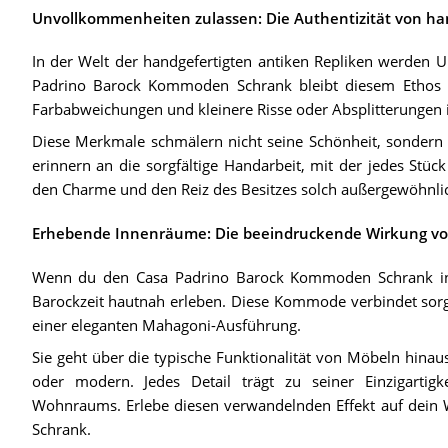
Unvollkommenheiten zulassen: Die Authentizität von ha
In der Welt der handgefertigten antiken Repliken werden 
Padrino Barock Kommoden Schrank bleibt diesem Ethos tre
Farbabweichungen und kleinere Risse oder Absplitterungen 
Diese Merkmale schmälern nicht seine Schönheit, sondern unt
erinnern an die sorgfältige Handarbeit, mit der jedes Stüc
den Charme und den Reiz des Besitzes solch außergewöhnlic
Erhebende Innenräume: Die beeindruckende Wirkung vo
Wenn du den Casa Padrino Barock Kommoden Schrank in de
Barockzeit hautnah erleben. Diese Kommode verbindet sorgf
einer eleganten Mahagoni-Ausführung.
Sie geht über die typische Funktionalität von Möbeln hinaus
oder modern. Jedes Detail trägt zu seiner Einzigartig
Wohnraums. Erlebe diesen verwandelnden Effekt auf de
Schrank.