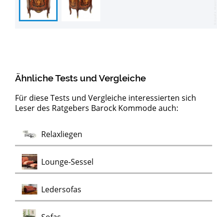
Ähnliche Tests und Vergleiche
Für diese Tests und Vergleiche interessierten sich
Leser des Ratgebers Barock Kommode auch:
Test
Test
Test
Test
Test
Test
Test
Lowboards
Sideboards
Kommoden
Clubsessel
Möbelklassiker
Schaukelstühle
Vitrinen
Wohnwände
Chaiselongues
Vintage Sessel
Test
Relaxliegen
Test
Test
Test
Test
Lounge-Sessel
Test
Ledersofas
Test