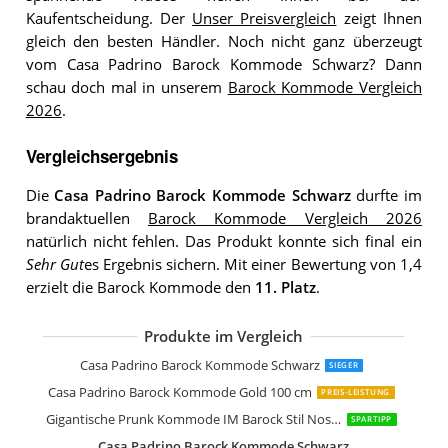
Kaufentscheidung. Der
Unser Preisvergleich
zeigt Ihnen
gleich den besten Händler. Noch nicht ganz überzeugt
vom Casa Padrino Barock Kommode Schwarz? Dann
schau doch mal in unserem
Barock Kommode Vergleich
2026
.
Vergleichsergebnis
Die
Casa Padrino Barock Kommode Schwarz
durfte im
brandaktuellen
Barock Kommode Vergleich 2026
natürlich nicht fehlen. Das Produkt konnte sich final ein
Sehr Gut
es Ergebnis sichern. Mit einer Bewertung von 1,4
erzielt die Barock Kommode den
11. Platz
.
Produkte im Vergleich
Casa Padrino Barock Kommode Strei
Casa Padrino Barock Kommode Gold 
Casa Padrino Barock Kommode in Le
Casa Padrino Barock Kommode Kuhfel
Casa Padrino Barock Kommode Comi
Casa Padrino Barock Kommode Schw
Casa Padrino Barock Kommode Silber
Casa Padrino Barock Kommode Gold
Casa Padrino Barock Kommode Weiß
Casa Padrino Barock Kommode Maha
Casa Padrino Barock Kommode Weiß
Casa Padrino Barock Kommoden Sch
Casa Padrino Barock Kommode Schwa
Casa Padrino Barock Kommode Blau
Casa Padrino Barock Kommode Silber
Casa Padrino Barock Kommode Schw
Casa Padrino Barock Kommode Schwarz
SIEGER
Casa Padrino Barock Kommode Gold 100 cm
PREIS-LEISTUNG
Gigantische Prunk Kommode IM Barock Stil Nostalgie PUR Palazzo Exklusiv
SPARTIPP
Casa Padrino Barock Kommode Schwarz