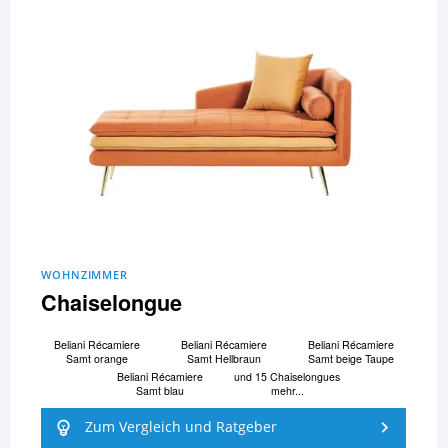
WOHNZIMMER
Chaiselongue
Beliani Ré­ca­mi­e­re
Beliani Ré­ca­mi­e­re
Beliani Ré­ca­mi­e­re
Samt orange
Samt Hellbraun
Samt beige Taupe
Beliani Ré­ca­mi­e­re
und 15 Chaiselongues
Samt blau
mehr...
Zum Vergleich und Ratgeber