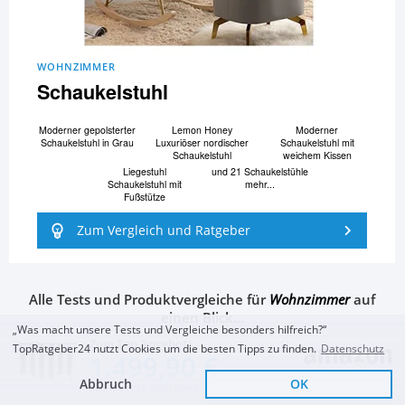
WOHNZIMMER
Schaukelstuhl
Moderner gepolsterter
Lemon Honey
Moderner
Schaukelstuhl in Grau
Luxuriöser nordischer
Schaukelstuhl mit
Schaukelstuhl
weichem Kissen
Liegestuhl
und 21 Schaukelstühle
Schaukelstuhl mit
mehr...
Fußstütze
Zum Vergleich und Ratgeber
Alle Tests und Produktvergleiche für
Wohnzimmer
auf
einen Blick…
„Was macht unsere Tests und Vergleiche besonders hilfreich?“
Zum Top Angebot
TopRatgeber24 nutzt Cookies um die besten Tipps zu finden.
Datenschutz
1.499,90 €
Abbruch
OK
KOSTENLOSE LIEFERUNG