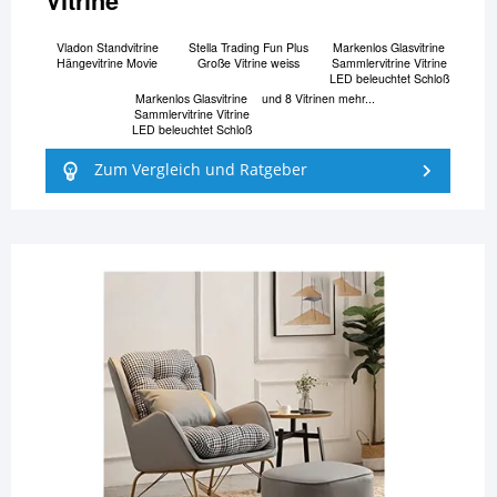
Vitrine
Vladon Standvitrine
Stella Trading Fun Plus
Markenlos Glasvitrine
Hängevitrine Movie
Große Vitrine weiss
Sammlervitrine Vitrine
LED beleuchtet Schloß
Markenlos Glasvitrine
und 8 Vitrinen mehr...
Sammlervitrine Vitrine
LED beleuchtet Schloß
Zum Vergleich und Ratgeber