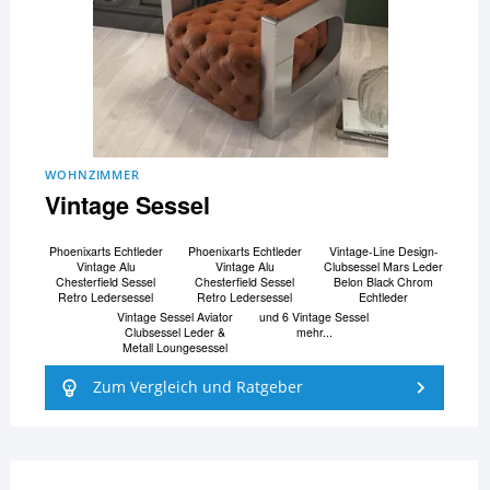
WOHNZIMMER
Vintage Sessel
Phoenixarts Echtleder
Phoenixarts Echtleder
Vintage-Line Design-
Vintage Alu
Vintage Alu
Clubsessel Mars Leder
Chesterfield Sessel
Chesterfield Sessel
Belon Black Chrom
Retro Ledersessel
Retro Ledersessel
Echtleder
Vintage Sessel Aviator
und 6 Vintage Sessel
Clubsessel Leder &
mehr...
Metall Loungesessel
Zum Vergleich und Ratgeber