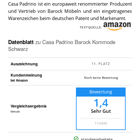
Padrino
Casa Padrino ist ein europaweit renommierter Produzent
Barock
und Vertrieb von Barock Möbeln und ein eingetragenes
Kommode
Warenzeichen beim deutschen Patent und Markenamt.
Schwarz
.
TEXTQUELLE:
Datenblatt
zu
Casa Padrino Barock Kommode
Schwarz
Auszeichnung
Kundenmeinung
Noch keine Bewertung
bei Amazon
Bewertung
1,4
Vergleichsergebnis
Sehr Gut
Methodik
11/2025
Handgearbeitete