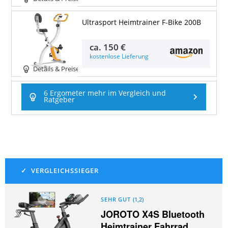
Ultrasport Heimtrainer F-Bike 200B
ca.
150 €
kostenlose Lieferung
Details & Preise
6 Ergometer mehr im Vergleich und
Ratgeber
SEHR GUT
(
1,2
)
JOROTO X4S Bluetooth
Heimtrainer Fahrrad