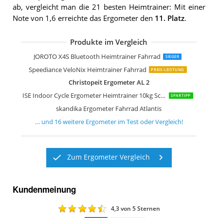
ab, vergleicht man die 21 besten Heimtrainer: Mit einer
Note von 1,6 erreichte das Ergometer den
11. Platz
.
Produkte im Vergleich
HAMMER Ergometer Cardio Motion B
skandika Centaurus Liege-Ergometer
AsVIVA Heimtrainer und Ergometer H
skandika Ergometer Morpheus Fitnes
HAMMER 4862 Ergometer Cardio XT6 
SportPlus Heimtrainer klappbar Kin
Ultrasport F-Bike Heimtrainer
Ultrasport Heimtrainer F-Bike 200B
HAMMER 4860 Heimtrainer Cardio T3
JOROTO X4S Bluetooth Heimtrainer Fahrrad
SIEGER
Speediance VeloNix Heimtrainer Fahrrad
PREIS-LEISTUNG
Christopeit Ergometer AL 2
ISE Indoor Cycle Ergometer Heimtrainer 10kg Schwungrad
SPARTIPP
skandika Ergometer Fahrrad Atlantis
… und
16
weitere
Ergometer
im Test oder Vergleich!
Zum Ergometer Vergleich
Kundenmeinung
4,3
von 5 Sternen