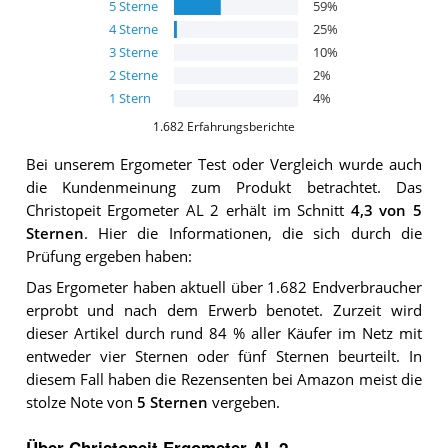
5
Sterne
59
%
4
Sterne
25
%
3
Sterne
10
%
2
Sterne
2
%
1
Stern
4
%
1.682
Erfahrungsberichte
Bei unserem
Ergometer
Test oder Vergleich wurde auch
die Kundenmeinung zum Produkt betrachtet.
Das
Christopeit Ergometer AL 2
erhält im Schnitt
4,3
von 5
Sternen
. Hier die Informationen, die sich durch die
Prüfung ergeben haben:
Das Ergometer haben aktuell über 1.682 Endverbraucher
erprobt und nach dem Erwerb benotet. Zurzeit wird
dieser Artikel durch rund 84 % aller Käufer im Netz mit
entweder vier Sternen oder fünf Sternen beurteilt. In
diesem Fall haben die Rezensenten bei Amazon meist die
stolze Note von
5 Sternen
vergeben.