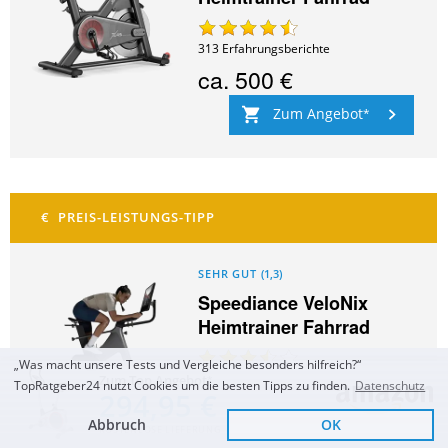
313
Erfahrungsberichte
ca.
500 €
Zum Angebot
SEHR GUT
(
1,3
)
Speediance VeloNix
Heimtrainer Fahrrad
„Was macht unsere Tests und Vergleiche besonders hilfreich?“
10
Erfahrungsberichte
Zum Top Angebot
TopRatgeber24 nutzt Cookies um die besten Tipps zu finden.
Datenschutz
294,95 €
ca.
2.260 €
Abbruch
OK
KOSTENLOSE LIEFERUNG
Zum Angebot