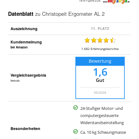
TEXTQUELLE:
m
y
Datenblatt
zu
Christopeit Ergometer AL 2
T
o
Auszeichnung
y
s.
Kundenmeinung
d
bei Amazon
1.682
Erfahrungsberichte
e
Bewertung
1,6
Vergleichsergebnis
Gut
Methodik
05/2026
24-Stufiger Motor- und
computergesteuerte
Widerstandseinstellung
Besonderheiten
Ca. 10 kg Schwungmasse