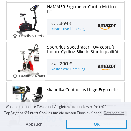
HAMMER Ergometer Cardio Motion
BT
ca.
469 €
kostenlose Lieferung
Details & Preise
SportPlus Speedracer TÜV-geprüft
Indoor Cycling Bike in Studioqualität
ca.
290 €
kostenlose Lieferung
Details & Preise
skandika Centaurus Liege-Ergometer
ca.
949 €
„Was macht unsere Tests und Vergleiche besonders hilfreich?“
kostenlose Lieferung
Zum Top Angebot
TopRatgeber24 nutzt Cookies um die besten Tipps zu finden.
Datenschutz
469,00 €
Details & Preise
Abbruch
OK
Sofort Lieferbar
KOSTENLOSE LIEFERUNG
AsVIVA Heimtrainer und Ergometer