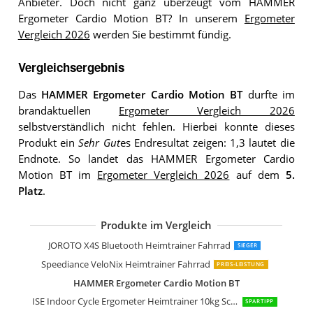
Anbieter. Doch nicht ganz überzeugt vom HAMMER
Ergometer Cardio Motion BT? In unserem
Ergometer
Vergleich 2026
werden Sie bestimmt fündig.
Vergleichsergebnis
Das
HAMMER Ergometer Cardio Motion BT
durfte im
brandaktuellen
Ergometer Vergleich 2026
selbstverständlich nicht fehlen. Hierbei konnte dieses
Produkt ein
Sehr Gut
es Endresultat zeigen: 1,3 lautet die
Endnote. So landet das HAMMER Ergometer Cardio
Motion BT im
Ergometer Vergleich 2026
auf dem
5.
Platz
.
Produkte im Vergleich
skandika Centaurus Liege-Ergometer
AsVIVA Heimtrainer und Ergometer H
skandika Ergometer Morpheus Fitnes
HAMMER 4862 Ergometer Cardio XT6 
Christopeit Ergometer AL 2
SportPlus Heimtrainer klappbar Kin
Ultrasport F-Bike Heimtrainer
Ultrasport Heimtrainer F-Bike 200B
HAMMER 4860 Heimtrainer Cardio T3
JOROTO X4S Bluetooth Heimtrainer Fahrrad
SIEGER
Speediance VeloNix Heimtrainer Fahrrad
PREIS-LEISTUNG
HAMMER Ergometer Cardio Motion BT
ISE Indoor Cycle Ergometer Heimtrainer 10kg Schwungrad
SPARTIPP