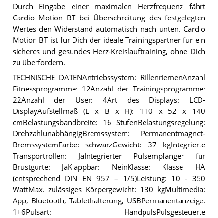
Durch Eingabe einer maximalen Herzfrequenz fährt
Cardio Motion BT bei Überschreitung des festgelegten
Wertes den Widerstand automatisch nach unten. Cardio
Motion BT ist für Dich der ideale Trainingspartner für ein
sicheres und gesundes Herz-Kreislauftraining, ohne Dich
zu überfordern.
TECHNISCHE DATENAntriebssystem: RillenriemenAnzahl
Fitnessprogramme: 12Anzahl der Trainingsprogramme:
22Anzahl der User: 4Art des Displays: LCD-
DisplayAufstellmaß (L x B x H): 110 x 52 x 140
cmBelastungsbandbreite: 16 StufenBelastungsregelung:
DrehzahlunabhängigBremssystem: Permanentmagnet-
BremssystemFarbe: schwarzGewicht: 37 kgIntegrierte
Transportrollen: JaIntegrierter Pulsempfänger für
Brustgurte: JaKlappbar: NeinKlasse: Klasse HA
(entsprechend DIN EN 957 – 1/5)Leistung: 10 - 350
WattMax. zulässiges Körpergewicht: 130 kgMultimedia:
App, Bluetooth, Tablethalterung, USBPermanentanzeige:
1+6Pulsart: HandpulsPulsgesteuerte