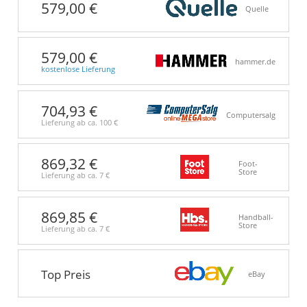
579,00 €
Quelle
579,00 €
hammer.de
kostenlose Lieferung
704,93 €
Computersalg
Lieferung ab ca.
100 €
869,32 €
Foot-
Store
Lieferung ab ca.
7 €
869,85 €
Handball-
Store
Lieferung ab ca.
7 €
Top Preis
eBay