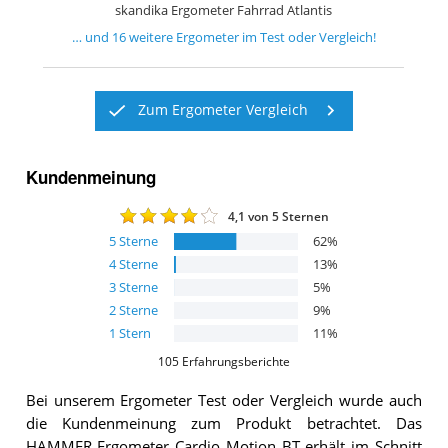
skandika Ergometer Fahrrad Atlantis
… und
16
weitere
Ergometer
im Test oder Vergleich!
Zum Ergometer Vergleich
Kundenmeinung
4,1
von 5 Sternen
5
Sterne
62
%
4
Sterne
13
%
3
Sterne
5
%
2
Sterne
9
%
1
Stern
11
%
105
Erfahrungsberichte
Bei unserem
Ergometer
Test oder Vergleich wurde auch
die Kundenmeinung zum Produkt betrachtet.
Das
HAMMER Ergometer Cardio Motion BT
erhält im Schnitt