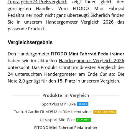
Topratgeber24-Preisvergleich
zeigt Ihnen gleich den
günstigsten Händler. Vom FITODO Mini Fahrrad
Pedaltrainer noch nicht ganz überzeugt? Sicherlich finden
Sie in unserem
Handergometer Vergleich 2026
das
passende Produkt.
Vergleichsergebnis
Den Handergometer
FITODO Mini Fahrrad Pedaltrainer
haben wir im aktuellen
Handergometer Vergleich 2026
untersucht. Das Produkt schnitt im direkten Vergleich der
24 untersuchten Handergometer am Ende
Gut
ab: Die
Note 2,0 genügt für den
15. Platz
in unserem Vergleich.
Produkte im Vergleich
maxVitalis Mini Bike
Uten Mini Heimtrainer
HELDENWERK Pedaltrainer Basic Set
Christopeit Heimtrainer Mini Bike MB 
Tunturi Cardio Fit M30 Mini Bike Heim
himaly Minibike
VITALmaxx Mini-Trainer für Arme und
Juskys Pedaltrainer Sportivo leiser He
ISO TRADE Mini-Fahrrad Mini-Heimtra
AGM Heimtrainer Mini Bike
Mini Bike Beintrainer Mini Arm und Be
Sport-Tec Arm- und Beintrainer move 
Sundo Bewegungstrainer Digital Armt
SportPlus Mini Bike
SIEGER
Tunturi Cardio Fit M35 Mini Bike Heimtrainer
PREIS-LEISTUNG
Ultrasport Mini Bike
SPARTIPP
FITODO Mini Fahrrad Pedaltrainer