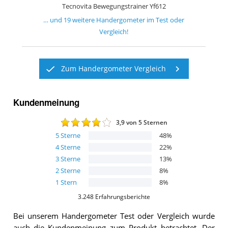
Tecnovita Bewegungstrainer Yf612
… und
19
weitere
Handergometer
im Test oder
Vergleich!
Zum Handergometer Vergleich
Kundenmeinung
3,9
von 5 Sternen
5
Sterne
48
%
4
Sterne
22
%
3
Sterne
13
%
2
Sterne
8
%
1
Stern
8
%
3.248
Erfahrungsberichte
Bei unserem
Handergometer
Test oder Vergleich wurde
auch die Kundenmeinung zum Produkt betrachtet.
Der