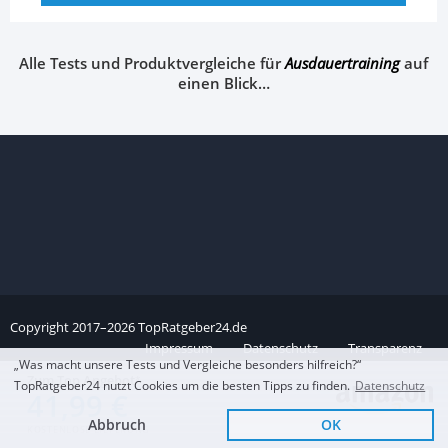
Alle Tests und Produktvergleiche für
Ausdauertraining
auf
einen Blick…
Copyright
2017–
2026
TopRatgeber24.de
Impressum
Datenschutz
Transparenz
„Was macht unsere Tests und Vergleiche besonders hilfreich?“
Zum Top Angebot
TopRatgeber24 nutzt Cookies um die besten Tipps zu finden.
Datenschutz
41,99 €
Abbruch
OK
KOSTENLOSE LIEFERUNG