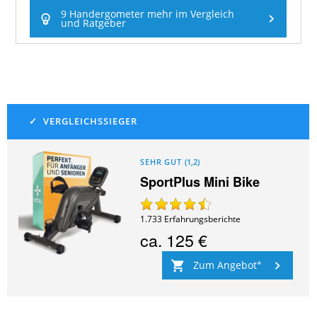
9 Handergometer mehr im Vergleich
und Ratgeber
SEHR GUT
(
1,2
)
SportPlus Mini Bike
1.733
Erfahrungsberichte
ca.
125 €
Zum Angebot