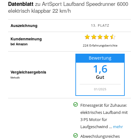
Datenblatt
zu
ArtSport Laufband Speedrunner 6000
günstig
elektrisch klappbar 22 km/h
sein?
Auszeichnung
Kundenmeinung
bei Amazon
224
Erfahrungsberichte
Bewertung
1,6
Vergleichsergebnis
Gut
Methodik
01/2025
Fitnessgerät für Zuhause:
elektrisches Laufband mit
3 PS Motor für
Laufgeschwind …
mehr
Abwechslungsreiches