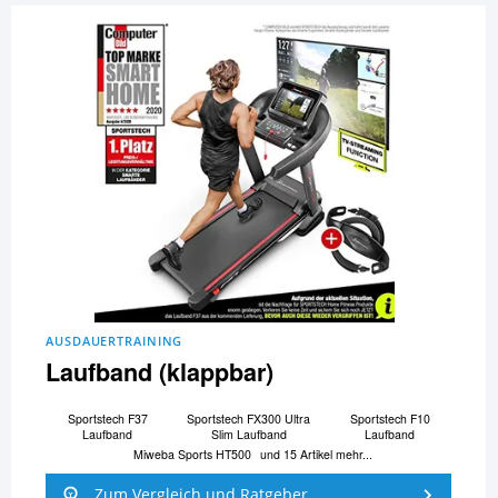
AUSDAUERTRAINING
Laufband (klappbar)
Sportstech F37
Sportstech FX300 Ultra
Sportstech F10
Laufband
Slim Laufband
Laufband
Miweba Sports HT500
und 15 Artikel mehr...
Zum Vergleich und Ratgeber