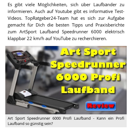
Es gibt viele Möglichkeiten, sich über Laufbänder zu
informieren. Auch auf Youtube gibt es informative Test-
Videos. TopRatgeber24-Team hat es sich zur Aufgabe
gemacht für Dich die besten Tipps und Praxisberichte
zum ArtSport Laufband Speedrunner 6000 elektrisch
klappbar 22 km/h auf YouTube zu recherchieren.
Video:
Art
Sport
Speedrunner
6000
Profi
Laufband
-
Kann
ein
Profi
Art Sport Speedrunner 6000 Profi Laufband - Kann ein Profi
Laufband
Laufband so günstig sein?
so