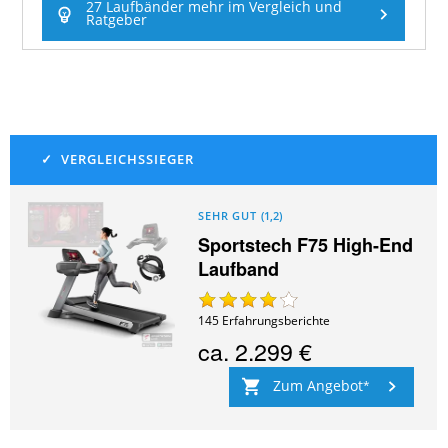
27 Laufbänder mehr im Vergleich und
Ratgeber
SEHR GUT
(
1,2
)
Sportstech F75 High-End
Laufband
145
Erfahrungsberichte
ca.
2.299 €
Zum Angebot