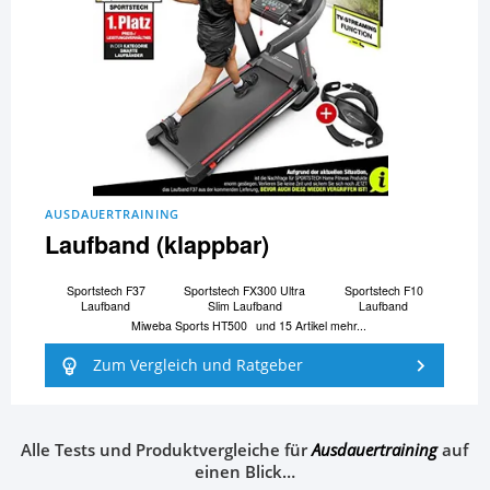
AUSDAUERTRAINING
Laufband (klappbar)
Sportstech F37
Sportstech FX300 Ultra
Sportstech F10
Laufband
Slim Laufband
Laufband
Miweba Sports HT500
und 15 Artikel mehr...
Zum Vergleich und Ratgeber
Alle Tests und Produktvergleiche für
Ausdauertraining
auf
einen Blick…