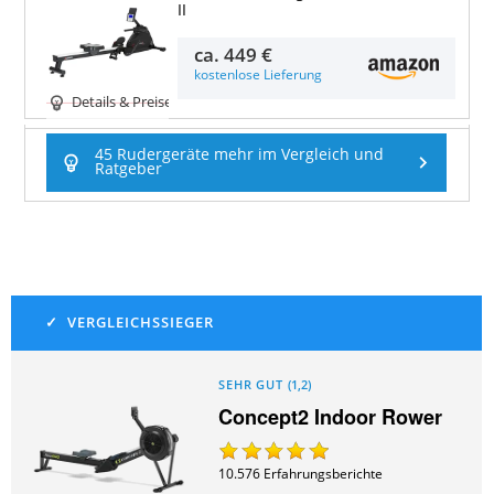
II
ca.
449 €
kostenlose Lieferung
Details & Preise
45 Rudergeräte mehr im Vergleich und
Ratgeber
SEHR GUT
(
1,2
)
Concept2 Indoor Rower
10.576
Erfahrungsberichte