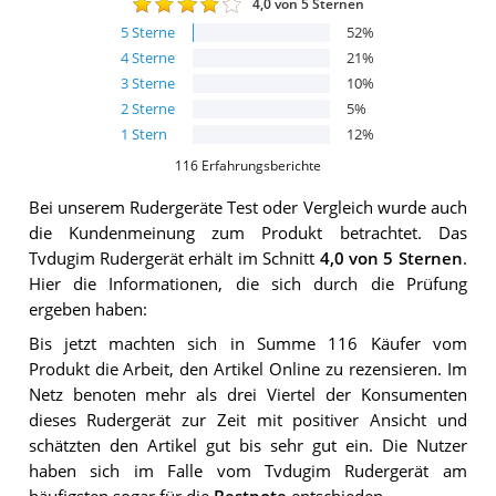
4,0
von 5 Sternen
5
Sterne
52
%
4
Sterne
21
%
3
Sterne
10
%
2
Sterne
5
%
1
Stern
12
%
116
Erfahrungsberichte
Bei unserem
Rudergeräte
Test oder Vergleich wurde auch
die Kundenmeinung zum Produkt betrachtet.
Das
Tvdugim Rudergerät
erhält im Schnitt
4,0
von 5 Sternen
.
Hier die Informationen, die sich durch die Prüfung
ergeben haben:
Bis jetzt machten sich in Summe 116 Käufer vom
Produkt die Arbeit, den Artikel Online zu rezensieren. Im
Netz benoten mehr als drei Viertel der Konsumenten
dieses Rudergerät zur Zeit mit positiver Ansicht und
schätzten den Artikel gut bis sehr gut ein. Die Nutzer
haben sich im Falle vom Tvdugim Rudergerät am