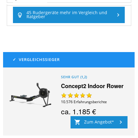
45 Rudergeräte mehr im Vergleich und
Ratgeber
SEHR GUT
(
1,2
)
Concept2 Indoor Rower
10.576
Erfahrungsberichte
ca.
1.185 €
Zum Angebot