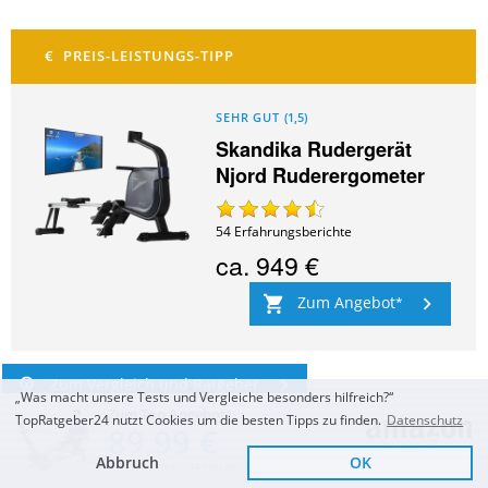
SEHR GUT
(
1,5
)
Skandika Rudergerät
Njord Ruderergometer
54
Erfahrungsberichte
ca.
949 €
Zum Angebot
Zum Vergleich und Ratgeber
„Was macht unsere Tests und Vergleiche besonders hilfreich?“
Zum Top Angebot
TopRatgeber24 nutzt Cookies um die besten Tipps zu finden.
Datenschutz
89,99 €
Abbruch
OK
KOSTENLOSE LIEFERUNG