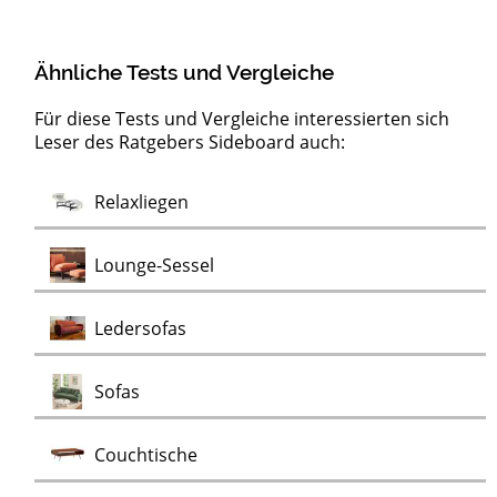
Ähnliche Tests und Vergleiche
Für diese Tests und Vergleiche interessierten sich
Leser des Ratgebers Sideboard auch:
Barock
Test
Test
Test
Test
Test
Test
Lowboards
Kommoden
Clubsessel
Möbelklassiker
Schaukelstühle
Vitrinen
Wohnwände
Chaiselongues
Vintage Sessel
Test
Relaxliegen
Test
Kommoden
Test
Test
Test
Test
Lounge-Sessel
Test
Ledersofas
Test
Sofas
Test
Couchtische