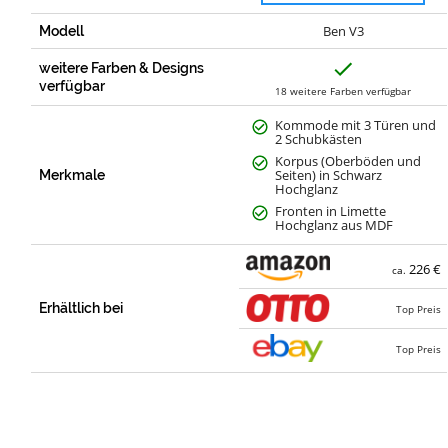
Ben V3
Modell
J
weitere Farben & Designs
a
verfügbar
18 weitere Farben verfügbar
Kommode mit 3 Türen und
2 Schubkästen
Korpus (Oberböden und
Seiten) in Schwarz
Merkmale
Hochglanz
Fronten in Limette
Hochglanz aus MDF
226 €
ca.
Erhältlich bei
Top Preis
Top Preis