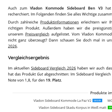
Auch zum
Vladon Kommode Sideboard Ben V3
hat 
recherchiert. Im Folgenden finden Sie alles Wichtige zusam
Durch zahlreiche
Produktinformationen
erleichtern wir 
richtigen Produkt. Außerdem haben wir die preisgünsti
unserem
Preisvergleich
aufgelistet. Vom Vladon Kommod
nicht ganz überzeugt? Dann schauen Sie doch mal in u
2026
.
Vergleichsergebnis
Im aktuellen
Sideboard Vergleich 2026
haben wir auch das 
hat das Produkt
Gut
abgeschnitten: Im Sideboard Vergleich 
Note von 1,8, für den
19. Platz
.
Produkte im
V
A
F
K
F
V
W
W
A
V
r
B
J
S
L
S
I
V
Vladon Sideboard Kommode La Paz V2
MO
SIEGER
Vladon Sideboard Skadu Korpus in Weiß matt
SP