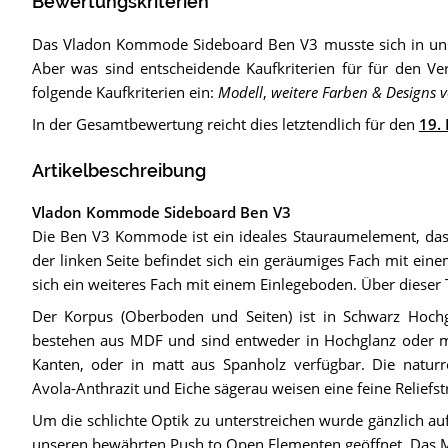
Bewertungskriterien
Das Vladon Kommode Sideboard Ben V3 musste sich in unse
Aber was sind entscheidende Kaufkriterien für für den Ver
folgende Kaufkriterien ein:
Modell
,
weitere Farben & Designs 
In der Gesamtbewertung reicht dies letztendlich für den
19. 
Artikelbeschreibung
Vladon Kommode Sideboard Ben V3
Die Ben V3 Kommode ist ein ideales Stauraumelement, das 
der linken Seite befindet sich ein geräumiges Fach mit eine
sich ein weiteres Fach mit einem Einlegeboden. Über dieser
Der Korpus (Oberboden und Seiten) ist in Schwarz Hochg
bestehen aus MDF und sind entweder in Hochglanz oder mit
Kanten, oder in matt aus Spanholz verfügbar. Die naturr
Avola-Anthrazit und Eiche sägerau weisen eine feine Reliefst
Um die schlichte Optik zu unterstreichen wurde gänzlich au
unseren bewährten Push to Open Elementen geöffnet. Das M