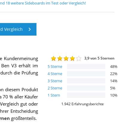
und
18
weitere
Sideboards
im Test oder Vergleich!
d Vergleich
die Kundenmeinung
3,9
von 5 Sternen
 Ben V3
erhält im
5
Sterne
48
%
h durch die Prüfung
4
Sterne
22
%
3
Sterne
14
%
2
Sterne
5
%
on diesem Produkt
1
Stern
10
%
a 70 % aller Käufer
ergleich gut oder
1.942
Erfahrungsberichte
ihrer Entscheidung
ernen
größtenteils.