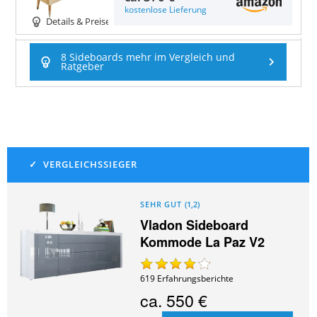
kostenlose Lieferung
Details & Preise
8 Sideboards mehr im Vergleich und
Ratgeber
SEHR GUT
(
1,2
)
Vladon Sideboard
Kommode La Paz V2
619
Erfahrungsberichte
ca.
550 €