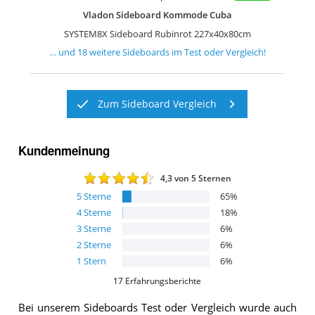
Vladon Sideboard Kommode Cuba
SYSTEM8X Sideboard Rubinrot 227x40x80cm
… und
18
weitere
Sideboards
im Test oder Vergleich!
Zum Sideboard Vergleich
Kundenmeinung
4,3
von 5 Sternen
5
Sterne
65
%
4
Sterne
18
%
3
Sterne
6
%
2
Sterne
6
%
1
Stern
6
%
17
Erfahrungsberichte
Bei unserem
Sideboards
Test oder Vergleich wurde auch