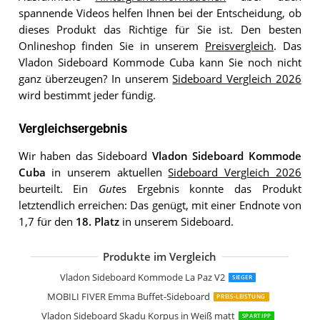
spannende Videos helfen Ihnen bei der Entscheidung, ob
dieses Produkt das Richtige für Sie ist. Den besten
Onlineshop finden Sie in unserem
Preisvergleich
. Das
Vladon Sideboard Kommode Cuba kann Sie noch nicht
ganz überzeugen? In unserem
Sideboard Vergleich 2026
wird bestimmt jeder fündig.
Vergleichsergebnis
Wir haben das Sideboard
Vladon Sideboard Kommode
Cuba
in unserem aktuellen
Sideboard Vergleich 2026
beurteilt. Ein
Gut
es Ergebnis konnte das Produkt
letztendlich erreichen: Das genügt, mit einer Endnote von
1,7 für den
18. Platz
in unserem Sideboard.
Produkte im Vergleich
Vladon Sideboard Kommode Valencia
Artigiani Veneti Riuniti Sideboard Des
Froschkönig24 Sideboard 200x50x75 
Kare Design Sideboard Electro
FURNLUX Sideboard Stilig Weiß
Vladon Sideboard Kommode Valencia
Wermo 135 cm Sideboard Wohnzimm
Vladon Sideboard Kommode Flow
Jaxenor Sideboard mit Schubladen
SPACEREBELS Kommode mit 3 Türen
Stella Trading Drift Sideboard
IDMarket Phoenix Sideboard 140 cm
Vladon Sideboard Kommode Sylt V2
Vladon Sideboard Kommode La Paz V2
SIEGER
MOBILI FIVER Emma Buffet-Sideboard
PREIS-LEISTUNG
Vladon Sideboard Skadu Korpus in Weiß matt
SPARTIPP