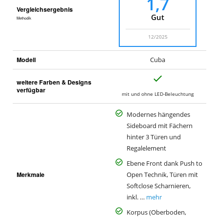
1,7
Vergleichsergebnis
Gut
Methodik
12/2025
Modell
Cuba
J
weitere Farben & Designs
a
verfügbar
mit und ohne LED-Beleuchtung
Modernes hängendes
Sideboard mit Fächern
hinter 3 Türen und
Regalelement
Ebene Front dank Push to
Merkmale
Open Technik, Türen mit
Softclose Scharnieren,
inkl. …
mehr
Korpus (Oberboden,