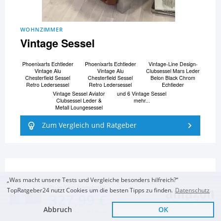
WOHNZIMMER
Vintage Sessel
Phoenixarts Echtleder
Phoenixarts Echtleder
Vintage-Line Design-
Vintage Alu
Vintage Alu
Clubsessel Mars Leder
Chesterfield Sessel
Chesterfield Sessel
Belon Black Chrom
Retro Ledersessel
Retro Ledersessel
Echtleder
Vintage Sessel Aviator
und 6 Vintage Sessel
Clubsessel Leder &
mehr...
Metall Loungesessel
Zum Vergleich und Ratgeber
„Was macht unsere Tests und Vergleiche besonders hilfreich?“
Zum Top Angebot
TopRatgeber24 nutzt Cookies um die besten Tipps zu finden.
Datenschutz
327,99 €
Abbruch
OK
KOSTENLOSE LIEFERUNG