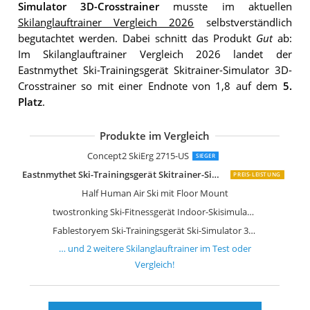
Simulator 3D-Crosstrainer
musste im aktuellen
Skilanglauftrainer Vergleich 2026
selbstverständlich
begutachtet werden. Dabei schnitt das Produkt
Gut
ab:
Im Skilanglauftrainer Vergleich 2026 landet der
Eastnmythet Ski-Trainingsgerät Skitrainer-Simulator 3D-
Crosstrainer so mit einer Endnote von 1,8 auf dem
5.
Platz
.
Produkte im Vergleich
Concept2 SkiErg 2715-US
SIEGER
Eastnmythet Ski-Trainingsgerät Skitrainer-Simulator 3D-Crosstrainer
PREIS-LEISTUNG
Half Human Air Ski mit Floor Mount
twostronking Ski-Fitnessgerät Indoor-Skisimulationsgerät Mit Skistöcken
Fablestoryem Ski-Trainingsgerät Ski-Simulator 3D-Crosstrainer
… und
2
weitere
Skilanglauftrainer
im Test oder
Vergleich!