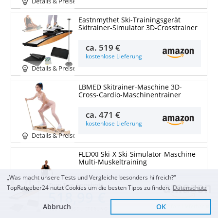
Details & Preise
Eastnmythet Ski-Trainingsgerät
Skitrainer-Simulator 3D-Crosstrainer
ca.
519 €
kostenlose Lieferung
Details & Preise
LBMED Skitrainer-Maschine 3D-
Cross-Cardio-Maschinentrainer
ca.
471 €
kostenlose Lieferung
Details & Preise
FLEXXI Ski-X Ski-Simulator-Maschine
Multi-Muskeltraining
„Was macht unsere Tests und Vergleiche besonders hilfreich?“
ca.
60 €
Zum Top Angebot
TopRatgeber24 nutzt Cookies um die besten Tipps zu finden.
Datenschutz
kostenlose Lieferung
518,99 €
Details & Preise
Abbruch
OK
Sofort Lieferbar
KOSTENLOSE LIEFERUNG