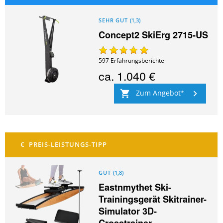
SEHR GUT
(
1,3
)
Concept2 SkiErg 2715-US
597
Erfahrungsberichte
ca.
1.040 €
Zum Angebot
GUT
(
1,8
)
Eastnmythet Ski-
Trainingsgerät Skitrainer-
Simulator 3D-