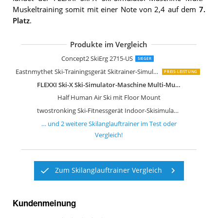
Muskeltraining somit mit einer Note von 2,4 auf dem
7.
Platz
.
Produkte im Vergleich
Concept2 SkiErg 2715-US
SIEGER
Eastnmythet Ski-Trainingsgerät Skitrainer-Simulator 3D-Crosstrainer
PREIS-LEISTUNG
FLEXXI Ski-X Ski-Simulator-Maschine Multi-Muskeltraining
Half Human Air Ski mit Floor Mount
twostronking Ski-Fitnessgerät Indoor-Skisimulationsgerät Mit Skistöcken
… und
2
weitere
Skilanglauftrainer
im Test oder
Vergleich!
Zum Skilanglauftrainer Vergleich
Kundenmeinung