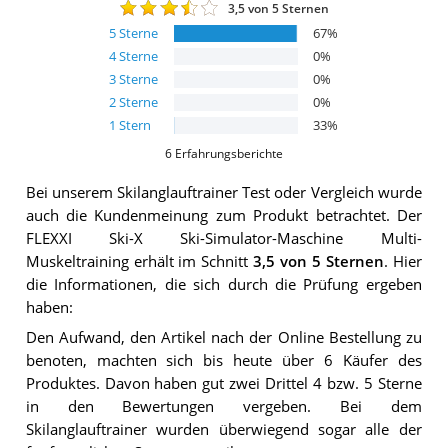
3,5
von 5 Sternen
5
Sterne
67
%
4
Sterne
0
%
3
Sterne
0
%
2
Sterne
0
%
1
Stern
33
%
6
Erfahrungsberichte
Bei unserem
Skilanglauftrainer
Test oder Vergleich wurde
auch die Kundenmeinung zum Produkt betrachtet.
Der
FLEXXI Ski-X Ski-Simulator-Maschine Multi-
Muskeltraining
erhält im Schnitt
3,5
von 5 Sternen
. Hier
die Informationen, die sich durch die Prüfung ergeben
haben:
Den Aufwand, den Artikel nach der Online Bestellung zu
benoten, machten sich bis heute über 6 Käufer des
Produktes. Davon haben gut zwei Drittel 4 bzw. 5 Sterne
in den Bewertungen vergeben. Bei dem
Skilanglauftrainer wurden überwiegend sogar alle der