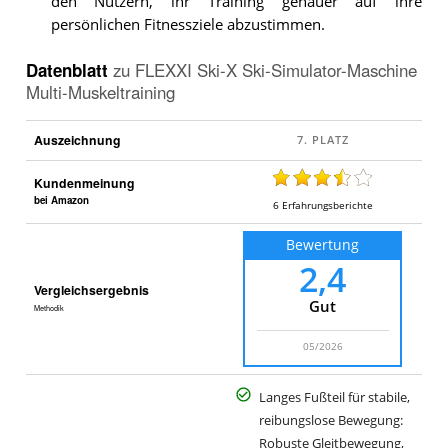
den Nutzern, ihr Training genauer auf ihre
persönlichen Fitnessziele abzustimmen.
Datenblatt
zu
FLEXXI Ski-X Ski-Simulator-Maschine
Multi-Muskeltraining
Auszeichnung
Kundenmeinung
bei Amazon
6
Erfahrungsberichte
Bewertung
2,4
Vergleichsergebnis
Gut
Methodik
05/2026
Langes Fußteil für stabile,
reibungslose Bewegung:
Robuste Gleitbewegung,