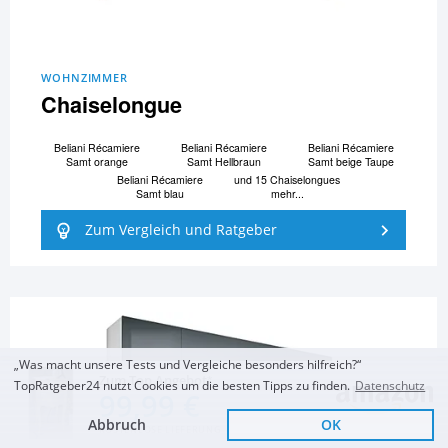
WOHNZIMMER
Chaiselongue
Beliani Ré­ca­mi­e­re
Beliani Ré­ca­mi­e­re
Beliani Ré­ca­mi­e­re
Samt orange
Samt Hellbraun
Samt beige Taupe
Beliani Ré­ca­mi­e­re
und 15 Chaiselongues
Samt blau
mehr...
Zum Vergleich und Ratgeber
„Was macht unsere Tests und Vergleiche besonders hilfreich?“
Zum Top Angebot
TopRatgeber24 nutzt Cookies um die besten Tipps zu finden.
Datenschutz
99,99 €
Abbruch
OK
KOSTENLOSE LIEFERUNG