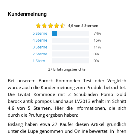
Kundenmeinung
4,6
von 5 Sternen
5
Sterne
74
%
4
Sterne
15
%
3
Sterne
11
%
2
Sterne
0
%
1
Stern
0
%
27
Erfahrungsberichte
Bei unserem
Barock Kommoden
Test oder Vergleich
wurde auch die Kundenmeinung zum Produkt betrachtet.
Die
Livitat Kommode mit 2 Schubladen Pomp Gold
barock antik pompös Landhaus LV2013
erhält im Schnitt
4,6
von 5 Sternen
. Hier die Informationen, die sich
durch die Prüfung ergeben haben:
Bislang haben etwa 27 Käufer diesen Artikel gründlich
unter die Lupe genommen und Online bewertet. In ihren