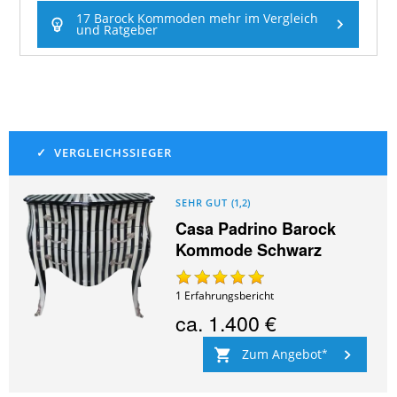
17 Barock Kommoden mehr im Vergleich
und Ratgeber
SEHR GUT
(
1,2
)
Casa Padrino Barock
Kommode Schwarz
1
Erfahrungsbericht
ca.
1.400 €
Zum Angebot