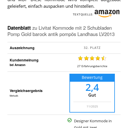
LV2013
.
geleiefert, einfach auspacken und hinstellen.
TEXTQUELLE:
Datenblatt
zu
Livitat Kommode mit 2 Schubladen
Pomp Gold barock antik pompös Landhaus LV2013
Auszeichnung
Kundenmeinung
bei Amazon
27
Erfahrungsberichte
Bewertung
2,4
Vergleichsergebnis
Gut
Methodik
11/2025
Designer Kommode in
Gold mit zwei