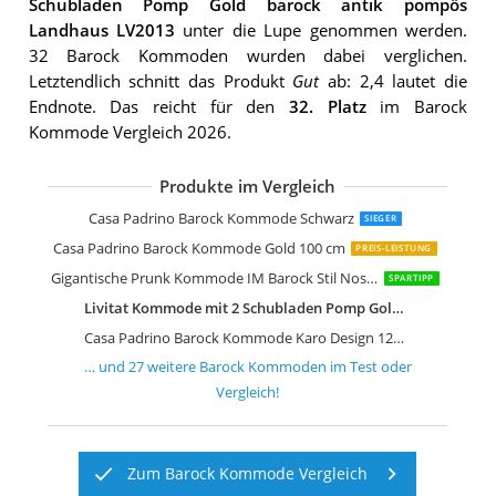
Schubladen Pomp Gold barock antik pompös
Landhaus LV2013
unter die Lupe genommen werden.
32 Barock Kommoden wurden dabei verglichen.
Letztendlich schnitt das Produkt
Gut
ab: 2,4 lautet die
Endnote. Das reicht für den
32. Platz
im Barock
Kommode Vergleich 2026.
Produkte im Vergleich
Casa Padrino Barock Kommode Strei
Casa Padrino Barock Kommode Gold 
Casa Padrino Barock Kommode in Le
Casa Padrino Barock Kommode Kuhfel
Casa Padrino Barock Kommode Schw
Casa Padrino Barock Kommode Comi
Casa Padrino Barock Kommode Schw
Casa Padrino Barock Kommode Silber
Casa Padrino Barock Kommode Gold
Casa Padrino Barock Kommode Weiß
Casa Padrino Barock Kommode Maha
Casa Padrino Barock Kommode Weiß
Casa Padrino Barock Kommoden Sch
Casa Padrino Barock Kommode Schwa
Casa Padrino Barock Kommode Blau
Casa Padrino Barock Kommode Silber
Casa Padrino Barock Kommode Schw
Casa Padrino Barock Kommode Schwarz
SIEGER
Casa Padrino Barock Kommode Gold 100 cm
PREIS-LEISTUNG
Gigantische Prunk Kommode IM Barock Stil Nostalgie PUR Palazzo Exklusiv
SPARTIPP
Livitat Kommode mit 2 Schubladen Pomp Gold barock antik pompös Landhaus LV2013
Casa Padrino Barock Kommode Karo Design 124 cm Antik Look
… und
27
weitere
Barock Kommoden
im Test oder
Vergleich!
Zum Barock Kommode Vergleich