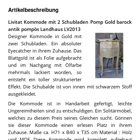
Artikelbeschreibung
Livitat Kommode mit 2 Schubladen Pomp Gold barock
antik pompös Landhaus LV2013
Designer Kommode in Gold mit
zwei Schubladen. Ein absoluter
Eyecatcher in ihrem Zuhause. Das
Blattgold ist als Folie aufgebracht
und im Nachgang mit Ölfarbe
mehrmals lackiert worden, so
entsteht ein toller strukturierter
Die
Effekt. Die Schubalde ist von innen mit schwarzem Stoff
Livitat
Kommode
ausgekleidet.
mit
2
Die Kommode ist in Handarbeit gefertigt, leichte
Schubladen
Ungereimtheiten sind zu entschuldigen. Ein Solitärmöbel,
Pomp
welches zu diesem Preis seines Gleichen sucht. Gönnen
Gold
barock
sie dieser Kommode einen erlesen Platz in ihrem
antik
Zuhause. Maße ca. H71 x B40 x T35 cm Material : Holz
pompös
Landhaus
und MDF Diese Kommode wird komplett aufgebaut