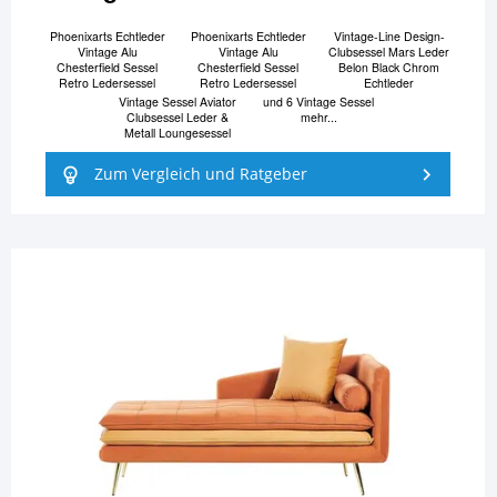
Phoenixarts Echtleder
Phoenixarts Echtleder
Vintage-Line Design-
Vintage Alu
Vintage Alu
Clubsessel Mars Leder
Chesterfield Sessel
Chesterfield Sessel
Belon Black Chrom
Retro Ledersessel
Retro Ledersessel
Echtleder
Vintage Sessel Aviator
und 6 Vintage Sessel
Clubsessel Leder &
mehr...
Metall Loungesessel
Zum Vergleich und Ratgeber