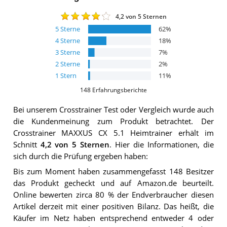
4,2
von 5 Sternen
5
Sterne
62
%
4
Sterne
18
%
3
Sterne
7
%
2
Sterne
2
%
1
Stern
11
%
148
Erfahrungsberichte
Bei unserem
Crosstrainer
Test oder Vergleich wurde auch
die Kundenmeinung zum Produkt betrachtet.
Der
Crosstrainer MAXXUS CX 5.1 Heimtrainer
erhält im
Schnitt
4,2
von 5 Sternen
. Hier die Informationen, die
sich durch die Prüfung ergeben haben:
Bis zum Moment haben zusammengefasst 148 Besitzer
das Produkt gecheckt und auf Amazon.de beurteilt.
Online bewerten zirca 80 % der Endverbraucher diesen
Artikel derzeit mit einer positiven Bilanz. Das heißt, die
Käufer im Netz haben entsprechend entweder 4 oder