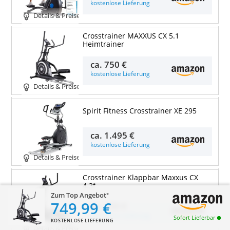
kostenlose Lieferung
Details & Preise
Crosstrainer MAXXUS CX 5.1
Heimtrainer
ca.
750 €
kostenlose Lieferung
Details & Preise
Spirit Fitness Crosstrainer XE 295
ca.
1.495 €
kostenlose Lieferung
Details & Preise
Crosstrainer Klappbar Maxxus CX
4.3f
Zum Top Angebot
749,99 €
ca.
700 €
kostenlose Lieferung
Sofort Lieferbar
KOSTENLOSE LIEFERUNG
Details & Preise