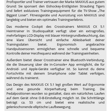
Profisportler und Trainer vertrauen der Marke MAXXUS aus gutem
Grund: Sie sponsert den Eishockey-Erstligisten Straubing Tigers
und liefert exklusives Trainingsequipment für die TV-Show „The
Biggest Loser“. Fitnessgeräte und Ausrüstung von MAXXUS sind
langlebig und bieten ein optimales Trainingserlebnis.
Das moderne Cockpit des Crosstrainers MAXXUS CX 5.1
Heimtrainer In Studioqualität verfügt über ein extragroßes,
mehrfarbiges LCD-Display mit blauer Hintergrundbeleuchtung, das
eine klare Übersicht und einfache Ablesbarkeit deiner
Trainingsdaten bietet. Ergonomisch angebrachte
Handpulssensoren ermöglichen eine schnelle und bequeme
Kontrolle deiner Herzfrequenz während der Trainingseinheiten.
Außerdem bietet dieser Crosstrainer eine Bluetooth-Verbindung,
die die Steuerung über die In-Console+ App ermöglicht, die für
Android- und Apple-Geräte verfügbar ist. So kannst du deine
Fortschritte mit deinem Smartphone oder Tablet verfolgen,
während du trainierst.
Das Design des MAXXUS CX 5.1 legt großen Wert auf Ergonomie
und eine gesunde Körperhaltung beim Training. Die
Pedalpositionen wurden so gestaltet, dass ein natürliches Laufen
auf dem Gerät ohne O-B-Einstellung möglich ist. Die Schrittlänge
beträgt ca. 53 cm und bietet eine realistische und
gelenkschonende elliptische Laufbewegung.