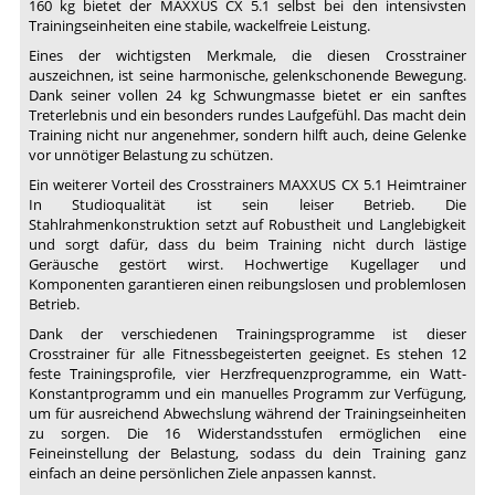
160 kg bietet der MAXXUS CX 5.1 selbst bei den intensivsten
Trainingseinheiten eine stabile, wackelfreie Leistung.
Eines der wichtigsten Merkmale, die diesen Crosstrainer
auszeichnen, ist seine harmonische, gelenkschonende Bewegung.
Dank seiner vollen 24 kg Schwungmasse bietet er ein sanftes
Treterlebnis und ein besonders rundes Laufgefühl. Das macht dein
Training nicht nur angenehmer, sondern hilft auch, deine Gelenke
vor unnötiger Belastung zu schützen.
Ein weiterer Vorteil des Crosstrainers MAXXUS CX 5.1 Heimtrainer
In Studioqualität ist sein leiser Betrieb. Die
Stahlrahmenkonstruktion setzt auf Robustheit und Langlebigkeit
und sorgt dafür, dass du beim Training nicht durch lästige
Geräusche gestört wirst. Hochwertige Kugellager und
Komponenten garantieren einen reibungslosen und problemlosen
Betrieb.
Dank der verschiedenen Trainingsprogramme ist dieser
Crosstrainer für alle Fitnessbegeisterten geeignet. Es stehen 12
feste Trainingsprofile, vier Herzfrequenzprogramme, ein Watt-
Konstantprogramm und ein manuelles Programm zur Verfügung,
um für ausreichend Abwechslung während der Trainingseinheiten
zu sorgen. Die 16 Widerstandsstufen ermöglichen eine
Feineinstellung der Belastung, sodass du dein Training ganz
einfach an deine persönlichen Ziele anpassen kannst.