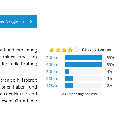
er Vergleich
die Kundenmeinung
3,9
von 5 Sternen
trainer
erhält im
5
Sterne
39
%
h durch die Prüfung
4
Sterne
39
%
3
Sterne
4
%
2
Sterne
9
%
ren so hilfsbereit
1
Stern
9
%
sionen haben rund
ten der Nutzer sind
23
Erfahrungsberichte
diesem Grund die