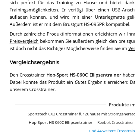
sich perfekt für das Training zu Hause und bietet dank
Trainingsmöglichkeiten. Er verfügt über einen USB-Ansc
aufladen können, und wird mit einer Unterlegmatte geli
Außerdem ist er mit dem Brustgurt HS-095PR kompatibel.
Durch zahlreiche
Produktinformationen
erleichtern wir Ih
Preisvergleich
bekommen Sie außerdem gleich den preisgünst
ist doch nicht das Richtige? Möglicherweise finden Sie im
Ver
Vergleichsergebnis
Den Crosstrainer
Hop-Sport HS-060C Ellipsentrainer
haben
Dabei konnte das Produkt ein
Gut
es Ergebnis erreichen: D
unserem Crosstrainer.
Produkte im
C
s
C
S
C
S
B
N
S
s
C
H
H
C
M
C
H
R
A
H
H
s
Z
H
S
H
H
B
S
H
C
Z
H
B
M
H
M
C
I
Z
I
D
Z
K
Sportstech CX2 Crosstrainer für Zuhause mit Stromgenerat
Hop-Sport HS-060C Ellipsentrainer
Reebok Crosstrainer
… und
44
weitere
Crosstrai