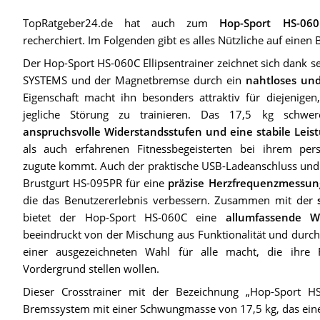
TopRatgeber24.de hat auch zum
Hop-Sport HS-060C
recherchiert. Im Folgenden gibt es alles Nützliche auf einen B
Der Hop-Sport HS-060C Ellipsentrainer zeichnet sich dank se
SYSTEMS und der Magnetbremse durch ein
nahtloses und 
Eigenschaft macht ihn besonders attraktiv für diejenige
jegliche Störung zu trainieren. Das 17,5 kg schwe
anspruchsvolle Widerstandsstufen und eine stabile Leis
als auch erfahrenen Fitnessbegeisterten bei ihrem persö
zugute kommt. Auch der praktische USB-Ladeanschluss und 
Brustgurt HS-095PR für eine
präzise Herzfrequenzmessun
die das Benutzererlebnis verbessern. Zusammen mit der
bietet der Hop-Sport HS-060C eine
allumfassende W
beeindruckt von der Mischung aus Funktionalität und durch
einer ausgezeichneten Wahl für alle macht, die ihre
Vordergrund stellen wollen.
Dieser Crosstrainer mit der Bezeichnung „Hop-Sport HS-
Bremssystem mit einer Schwungmasse von 17,5 kg, das eine