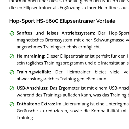
Informationen über dieses Produkt geben den Nutzern die Sic
diesen Ellipsentrainer als Ergänzung zu ihrer Heimfitnessaus
Hop-Sport HS-060C Ellipsentrainer Vorteile
Sanftes und leises Antriebssystem
:
Der Hop-Sport
magnetisches Bremssystem mit einer Schwungmasse von
angenehmes Trainingserlebnis ermöglicht.
Heimtraining
:
Dieser Ellipsentrainer ist perfekt für de
sein tägliches Trainingsprogramm und die Intensität an 
Trainingsvielfalt
:
Der Heimtrainer bietet viele v
abwechslungsreiches Training genießen kann.
USB-Anschluss
:
Das Ergometer ist mit einem USB-Ansch
während des Trainings aufladen kann, was das Training 
Enthaltene Extras
:
Im Lieferumfang ist eine Unterlegma
Geräusche zu reduzieren, sowie die Kompatibilität mi
Training.