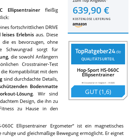
Zum Top Angebot
639,90 €
 Ellipsentrainer
fleißig
lick:
KOSTENLOSE LIEFERUNG
ines fortschrittlichen DRIVE
leises Erlebnis
aus. Diese
n, die es bevorzugen, ohne
re Schwungrad sorgt für
tung
, die sowohl Anfängern
QUALITÄTSURTEIL
nlichen Crosstrainer-Test
Hop-Sport HS-060C
die Kompatibilität mit dem
Ellipsentrainer
g
sind durchdachte Details,
49 Crosstrainer im Vergleich
–
01/2025
schützenden Bodenmatte
GUT
(
1,6
)
orkout-Lösung
. Wir sind
dachtem Design, die ihn zu
 Fitness zu Hause in den
060C Ellipsentrainer Ergometer“ ist ein magnetisches
 ruhige und gleichmäßige Bewegung ermöglicht. Er eignet