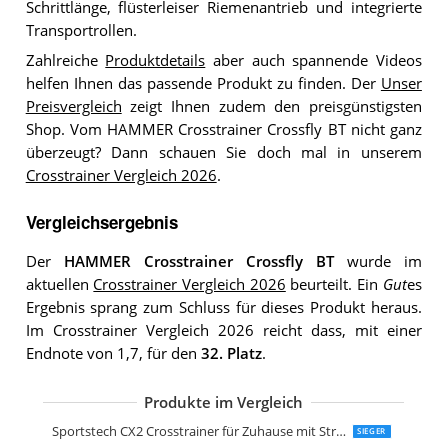
Schrittlänge, flüsterleiser Riemenantrieb und integrierte
Transportrollen.
Zahlreiche
Produktdetails
aber auch spannende Videos
helfen Ihnen das passende Produkt zu finden. Der
Unser
Preisvergleich
zeigt Ihnen zudem den preisgünstigsten
Shop. Vom HAMMER Crosstrainer Crossfly BT nicht ganz
überzeugt? Dann schauen Sie doch mal in unserem
Crosstrainer Vergleich 2026
.
Vergleichsergebnis
Der
HAMMER Crosstrainer Crossfly BT
wurde im
aktuellen
Crosstrainer Vergleich 2026
beurteilt. Ein
Gut
es
Ergebnis sprang zum Schluss für dieses Produkt heraus.
Im Crosstrainer Vergleich 2026 reicht dass, mit einer
Endnote von 1,7, für den
32. Platz
.
Produkte im Vergleich
Crosstrainer Maxxus CX 6.1
Crosstrainer MAXXUS CX 5.1 Heimtrai
Spirit Fitness Crosstrainer XE 295
Crosstrainer Klappbar Maxxus CX 4.3f
Sportstech CX700
Bowflex Unisex-Adult Max Trainer M3 El
Nautilus Ellipsentrainer E626
Sportstech Ellipsen Crosstrainer CX64
skandika Crosstrainer CardioCross Ca
Capital Sports Helix Star UP Orbital Cr
Hop-Sport HS-250CF Jucon Crosstrain
HAMMER Speed-Motion BT 4107
Capital Sports Helix Star DR Cross Tra
Maxxus Crosstrainer CX
Christopeit Sport Crosstrainer-Ergome
HAMMER Crosstrainer Crosstech XTR
Reebok GX50 Crosstrainer
AsVIVA Ellipsentrainer
Hop-Sport HS-060C Ellipsentrainer
HAMMER Cross Stepper
HIROLLOP Crosstrainer
skandika Crosstrainer Eleganse Adrett
Zipro Crosstrainer iConsole Dunk
HAMMER Crosstrainer CT3
SportPlus Crosstrainer
HIROLLOP Crosstrainer
Bluefin Curv 3.0 Crosstrainer
SportPlus Crosstrainer
HAMMER Premium Crosstrainer Cross
Capital Sports Helix Pro Cross-Trainer
HAMMER Finnlo Crosstrainer CleverFo
Miweba Sports Crosstrainer MC400
Miweba Sports Profi Crosstrainer MC
ISE Crosstrainer
Dripex Elliptical Crosstrainer
Zipro Heat iConsole+ Crosstrainer
Klarfit Epsylon Cross AS AS Crosstrain
Sportstech CX2 Crosstrainer für Zuhause mit Stromgenerator
SIEGER