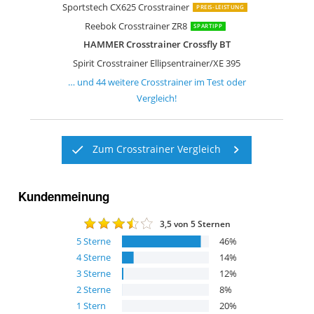
Sportstech CX625 Crosstrainer
PREIS-LEISTUNG
Reebok Crosstrainer ZR8
SPARTIPP
HAMMER Crosstrainer Crossfly BT
Spirit Crosstrainer Ellipsentrainer/XE 395
… und
44
weitere
Crosstrainer
im Test oder
Vergleich!
Zum Crosstrainer Vergleich
Kundenmeinung
3,5
von 5 Sternen
5
Sterne
46
%
4
Sterne
14
%
3
Sterne
12
%
2
Sterne
8
%
1
Stern
20
%