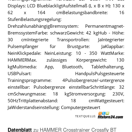
Displays: LCD BlueblackligtAufstellmaß (L x B x H): 130 x
62 x 164 cmBelastungsbandbreite: 16
StufenBelastungsregelung:
DrehzahlunabhängigBremssystem: Permanentmagnet-
BremssystemFarbe: schwarzGewicht: 42 kgHub - Höhe:
30 cmIntegrierte Transportrollen: JaIntegrierter
Pulsempfänger für Brustgurte: JaKlappbar:
NeinKlickpedale: NeinLeistung: 10 - 350 WattMarke:
HAMMERMax. zulässiges Körpergewicht: 130
kgMultimedia: App, Bluetooth, Tablethalterung,
USBPulsart: HandpulsPulsgesteuerte
Trainingsprogramme: 4Pulsobergrenze/-untergrenze
einstellbar: Pulsobergrenze einstellbarSchrittlänge: 32
cmSchwungmasse: 18 kgStromversorgung: 230V,
50HzTrittplattenabstand: 18 cmWattgesteuert:
JaWiderstandseinstellung: Computergesteuert
TEXTQUELLE:
Datenblatt
zu
HAMMER Crosstrainer Crossfly BT