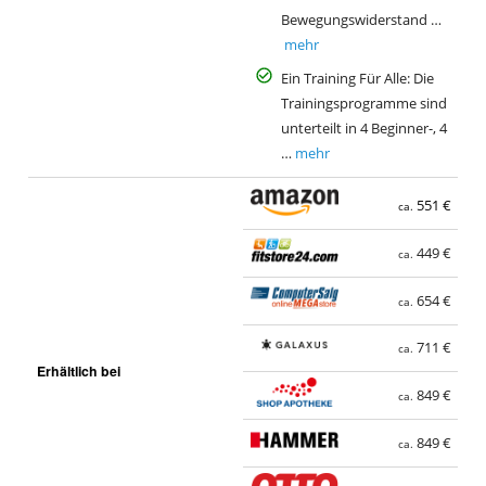
Bewegungswiderstand …
mehr
Ein Training Für Alle: Die
Trainingsprogramme sind
unterteilt in 4 Beginner-, 4
…
mehr
551 €
ca.
449 €
ca.
654 €
ca.
711 €
ca.
Erhältlich bei
849 €
ca.
849 €
ca.