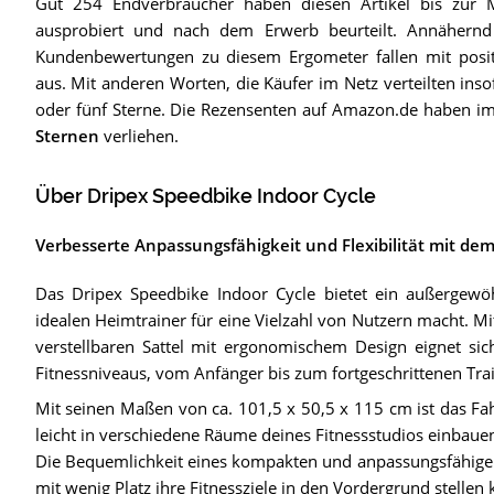
Gut 254 Endverbraucher haben diesen Artikel bis zur 
ausprobiert und nach dem Erwerb beurteilt. Annähernd d
Kundenbewertungen zu diesem Ergometer fallen mit posi
aus. Mit anderen Worten, die Käufer im Netz verteilten inso
oder fünf Sterne. Die Rezensenten auf Amazon.de haben 
Sternen
verliehen.
Über Dripex Speedbike Indoor Cycle
Verbesserte Anpassungsfähigkeit und Flexibilität mit de
Das Dripex Speedbike Indoor Cycle bietet ein außergewö
idealen Heimtrainer für eine Vielzahl von Nutzern macht. 
verstellbaren Sattel mit ergonomischem Design eignet sic
Fitnessniveaus, vom Anfänger bis zum fortgeschrittenen Trai
Mit seinen Maßen von ca. 101,5 x 50,5 x 115 cm ist das Fahr
leicht in verschiedene Räume deines Fitnessstudios einbauen,
Die Bequemlichkeit eines kompakten und anpassungsfähigen
mit wenig Platz ihre Fitnessziele in den Vordergrund stellen