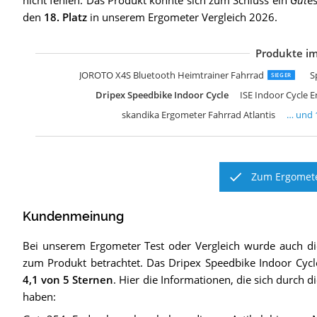
nicht fehlen. Das Produkt konnte sich zum Schluss ein
Gut
es
den
18. Platz
in unserem Ergometer Vergleich 2026.
Produkte im
J
H
S
s
A
s
H
C
C
S
U
U
S
s
S
T
H
JOROTO X4S Bluetooth Heimtrainer Fahrrad
S
SIEGER
Dripex Speedbike Indoor Cycle
ISE Indoor Cycle
skandika Ergometer Fahrrad Atlantis
… und
Zum Ergomete
Kundenmeinung
Bei unserem
Ergometer
Test oder Vergleich wurde auch 
zum Produkt betrachtet.
Das
Dripex Speedbike Indoor Cycl
4,1
von 5 Sternen
. Hier die Informationen, die sich durch 
haben: