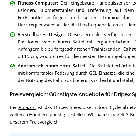
Fitness-Computer
:
Der eingebaute Handpulssensor ze
Kalorien, Kilometerzähler und Entfernung auf dem 
Fortschritte verfolgen und seinen Trainingsplan
Herzfrequenzsensor, der die Herzfrequenzdaten auf dem 
Verstellbares Design
:
Dieses Produkt verfügt über 
Positionen verstellbaren Sattel mit ergonomischem D
Anfängern bis zu fortgeschrittenen Trainierenden. Es ha
x 115 cm, wodurch es für die meisten Heimumgebungen g
Anatomisch optimierter Sattel
:
Die Satteloberfläche
mit komfortabler Federung durch GEL-Einsätze, die ein
der Nutzung des Fahrrads bieten. Es ist leicht und stabil,
Preisvergleich: Günstigste Angebote für
Dripex S
Bei
Amazon
ist das Dripex Speedbike Indoor Cycle ab et
weiteren Händlern günstig bestellen. Wir haben zurzeit 3 Be
unserem Preisvergleich.