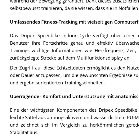
während der Bewegung garantiert. Dank dieses zusätzliche
selbstbewusst trainieren, da sie wissen, dass sie in Notfällen
Umfassendes Fitness-Tracking mit vielseitigen Computer
Das Dripex Speedbike Indoor Cycle verfügt über einen e
Benutzer ihre Fortschritte genau und effektiv überwa
Trainings wichtige Informationen wie Herzfrequenz, Zeit,
zurückgelegte Strecke auf dem Multifunktionsdisplay an.
Der Zugriff auf diese Echtzeitdaten ermöglicht es den Nutze
oder Dauer anzupassen, um die gewünschten Ergebnisse zu erz
und ergebnisorientierten Trainingseinheiten.
Überragender Komfort und Unterstützung mit anatomisch
Eine der wichtigsten Komponenten des Dripex Speedbike In
leichte Sattel aus atmungsaktivem und wasserdichtem PU-Mat
und zeichnet sich im Vergleich zu herkömmlichen gefede
Stabilität aus.