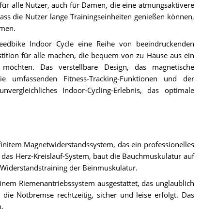
 für alle Nutzer, auch für Damen, die eine atmungsaktivere
dass die Nutzer lange Trainingseinheiten genießen können,
mmen.
eedbike Indoor Cycle eine Reihe von beeindruckenden
stition für alle machen, die bequem von zu Hause aus ein
en möchten. Das verstellbare Design, das magnetische
die umfassenden Fitness-Tracking-Funktionen und der
vergleichliches Indoor-Cycling-Erlebnis, das optimale
nfinitem Magnetwiderstandssystem, das ein professionelles
t das Herz-Kreislauf-System, baut die Bauchmuskulatur auf
 Widerstandstraining der Beinmuskulatur.
einem Riemenantriebssystem ausgestattet, das unglaublich
s die Notbremse rechtzeitig, sicher und leise erfolgt. Das
n.