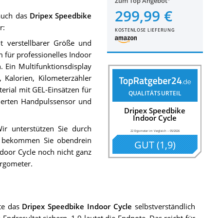
Zum Top Angebot
299,99 €
 auch das
Dripex Speedbike
r:
KOSTENLOSE LIEFERUNG
t verstellbarer Größe und
 für professionelles Indoor
. Ein Multifunktionsdisplay
, Kalorien, Kilometerzähler
erial mit GEL-Einsätzen für
QUALITÄTSURTEIL
ierten Handpulssensor und
Dripex Speedbike
Indoor Cycle
Wir unterstützen Sie durch
22 Ergometer im Vergleich
–
05/2026
bekommen Sie obendrein
GUT
(
1,9
)
door Cycle noch nicht ganz
rgometer.
te das
Dripex Speedbike Indoor Cycle
selbstverständlich