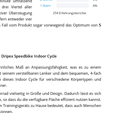
Minute umfassend
1
Stern
6
%
rei Viertel aller
tiver Überzeugung
254
Erfahrungsberichte
fern entweder vier
im Fall vom Produkt sogar vorwiegend das Optimum von
5
m Dripex Speedbike Indoor Cycle
hnliches Maß an Anpassungsfähigkeit, was es zu einem
Mit seinem verstellbaren Lenker und dem bequemen, 4-fach
h dieses Indoor Cycle für verschiedene Körpertypen und
ner.
rad vielseitig in Größe und Design. Dadurch lässt es sich
 so dass du die verfügbare Fläche effizient nutzen kannst.
 Trainingsgeräts zu Hause bedeutet, dass auch Menschen
 können.