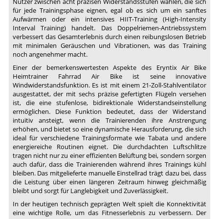
Nutzer zwischen acht präzisen Widerstandsstufen wählen, die sich
für jede Trainingsphase eignen, egal ob es sich um ein sanftes
Aufwärmen oder ein intensives HIIT-Training (High-Intensity
Interval Training) handelt. Das Doppelriemen-Antriebssystem
verbessert das Gesamterlebnis durch einen reibungslosen Betrieb
mit minimalen Geräuschen und Vibrationen, was das Training
noch angenehmer macht.
Einer der bemerkenswertesten Aspekte des Eryntix Air Bike
Heimtrainer Fahrrad Air Bike ist seine innovative
Windwiderstandsfunktion. Es ist mit einem 21-Zoll-Stahlventilator
ausgestattet, der mit sechs präzise gefertigten Flügeln versehen
ist, die eine stufenlose, bidirektionale Widerstandseinstellung
ermöglichen. Diese Funktion bedeutet, dass der Widerstand
intuitiv ansteigt, wenn die Trainierenden ihre Anstrengung
erhöhen, und bietet so eine dynamische Herausforderung, die sich
ideal für verschiedene Trainingsformate wie Tabata und andere
energiereiche Routinen eignet. Die durchdachten Luftschlitze
tragen nicht nur zu einer effizienten Belüftung bei, sondern sorgen
auch dafür, dass die Trainierenden während ihres Trainings kühl
bleiben. Das mitgelieferte manuelle Einstellrad trägt dazu bei, dass
die Leistung über einen längeren Zeitraum hinweg gleichmäßig
bleibt und sorgt für Langlebigkeit und Zuverlässigkeit.
In der heutigen technisch geprägten Welt spielt die Konnektivität
eine wichtige Rolle, um das Fitnesserlebnis zu verbessern. Der