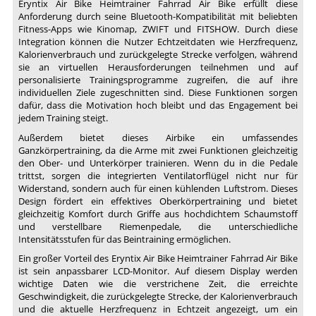
Eryntix Air Bike Heimtrainer Fahrrad Air Bike erfüllt diese
Anforderung durch seine Bluetooth-Kompatibilität mit beliebten
Fitness-Apps wie Kinomap, ZWIFT und FITSHOW. Durch diese
Integration können die Nutzer Echtzeitdaten wie Herzfrequenz,
Kalorienverbrauch und zurückgelegte Strecke verfolgen, während
sie an virtuellen Herausforderungen teilnehmen und auf
personalisierte Trainingsprogramme zugreifen, die auf ihre
individuellen Ziele zugeschnitten sind. Diese Funktionen sorgen
dafür, dass die Motivation hoch bleibt und das Engagement bei
jedem Training steigt.
Außerdem bietet dieses Airbike ein umfassendes
Ganzkörpertraining, da die Arme mit zwei Funktionen gleichzeitig
den Ober- und Unterkörper trainieren. Wenn du in die Pedale
trittst, sorgen die integrierten Ventilatorflügel nicht nur für
Widerstand, sondern auch für einen kühlenden Luftstrom. Dieses
Design fördert ein effektives Oberkörpertraining und bietet
gleichzeitig Komfort durch Griffe aus hochdichtem Schaumstoff
und verstellbare Riemenpedale, die unterschiedliche
Intensitätsstufen für das Beintraining ermöglichen.
Ein großer Vorteil des Eryntix Air Bike Heimtrainer Fahrrad Air Bike
ist sein anpassbarer LCD-Monitor. Auf diesem Display werden
wichtige Daten wie die verstrichene Zeit, die erreichte
Geschwindigkeit, die zurückgelegte Strecke, der Kalorienverbrauch
und die aktuelle Herzfrequenz in Echtzeit angezeigt, um ein