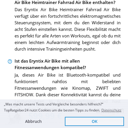
Air Bike Heimtrainer Fahrrad Air Bike enthalten?
Das Eryntix Air Bike Heimtrainer Fahrrad Air Bike
verfügt über ein fortschrittliches elektromagnetisches
Steuerungssystem, mit dem du den Widerstand in
acht Stufen einstellen kannst. Diese Flexibilität macht
es perfekt für alle Arten von Workouts, egal ob du mit
einem leichten Aufwärmtraining beginnst oder dich
durch intensive Trainingseinheiten pusht.
Ist das Eryntix Air Bike mit allen
Fitnessanwendungen kompatibel?
Ja, dieses Air Bike ist Bluetooth-kompatibel und
funktioniert nahtlos mit beliebten
Fitnessanwendungen wie Kinomap, ZWIFT und
FITSHOW. Dank dieser Konnektivität kannst du deine
Leistungsdaten in Echtzeit verfolgen und hast
„Was macht unsere Tests und Vergleiche besonders hilfreich?“
gleichzeitig Zugriff auf personalisierte
Zum Top Angebot
TopRatgeber24 nutzt Cookies um die besten Tipps zu finden.
Datenschutz
599,99 €
Trainingsprogramme und verschiedene globale
Fitnessherausforderungen, um dich zu motivieren.
Abbruch
OK
Sofort Lieferbar
KOSTENLOSE LIEFERUNG