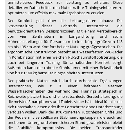
unmittelbares Feedback zur Leistung zu erhalten. Diese
detaillierten Daten helfen den Nutzern, ihre Trainingseinheiten zu
optimieren, um effektiv maximale Ergebnisse zu erzielen.
Der Komfort geht über die Leistungsdaten hinaus: Die
Sitzverstellung dieses Fahrrads unterstreicht die
benutzerorientierten Designprinzipien. Mit einem Verstellbereich
von vier Zentimetern in Längsrichtung und sechs
Höheneinstellungen für Personen mit einer Körpergröße von 143
cm bis 195 cm wird Komfort bei der Nutzung großgeschrieben. Die
ergonomische Konstruktion besteht aus wasserfestem PVC-Leder
in Kombination mit einer weichen PU-Schaumstoffpolsterung, die
auch bei längerem Training für anhaltenden Komfort sorgt.
Außerdem kann der robuste Stahlrahmen mit einer Belastbarkeit
von bis zu 160 kg harte Trainingseinheiten unterstützen.
Der praktische Nutzen wird durch durchdachte Ergänzungen
unterstrichen, wie z. B. einen haltbaren, eisernen
Wasserflaschenhalter, der während des Trainings strategisch in
Reichweite platziert ist, und eine rutschfeste Gerätehalterung, die
die meisten Smartphones und Tablets sicher hält - ideal für alle, die
sich unterhalten lassen oder ihre Fortschritte ohne Unterbrechung
verfolgen wollen. Dank der strukturierten, rutschfesten Griffe und
der Pedale mit verstellbaren Stabilisierungskappen, die auch auf
unebenem Untergrund einen sicheren Stand gewährleisten, bleibt
die Stabilität kompromisslos. Die beiden Transporträder