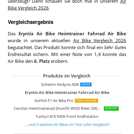
überzeugt? Dann schauen Sie doch mal in unserem
Air
Bike Vergleich 2026
.
Vergleichsergebnis
Das
Eryntix Air Bike Heimtrainer Fahrrad Air Bike
wurde in unserem aktuellen
Air Bike Vergleich 2026
begutachtet. Das Produkt konnte sich final ein
Sehr Gut
es
Endresultat sichern. Mit einer Note von 1,4 konnte das
Air Bike den
6. Platz
erobern.
Produkte im Vergleich
Movo AirBike Pro Airbike
ION Fitness Air Bike Hiit Ventus
Maxxus AirBike Luftwiderstand Fitnes
Schwinn Airdyne AD8
SIEGER
Eryntix Air Bike Heimtrainer Fahrrad Air Bike
AsVIVA F1 Air Bike Pro
PREIS-LEISTUNG
Cecotec Heimtrainerad Drumfit WOD Rider 2000 Eolo PRO Air Bike
SPARTIPP
Tunturi 810 NSW Front Kraftstation
… und
5
weitere
Air Bikes
im Test oder Vergleich!