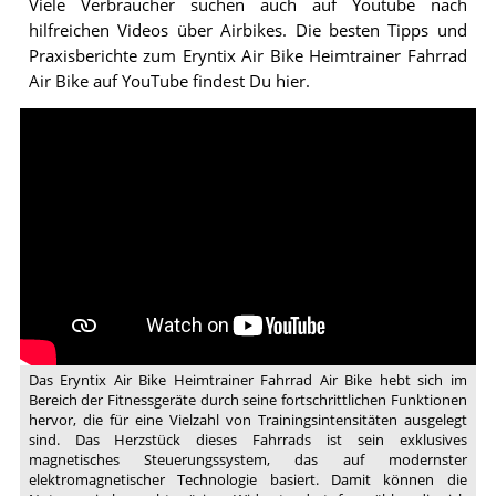
Viele Verbraucher suchen auch auf Youtube nach
hilfreichen Videos über Airbikes. Die besten Tipps und
Praxisberichte zum Eryntix Air Bike Heimtrainer Fahrrad
Air Bike auf YouTube findest Du hier.
Video:
Eryntix
Air
Bike:
Magnet-
und
Luftantrieb
für
Ihr
bestes
Training
Das Eryntix Air Bike Heimtrainer Fahrrad Air Bike hebt sich im
Bereich der Fitnessgeräte durch seine fortschrittlichen Funktionen
hervor, die für eine Vielzahl von Trainingsintensitäten ausgelegt
sind. Das Herzstück dieses Fahrrads ist sein exklusives
magnetisches Steuerungssystem, das auf modernster
elektromagnetischer Technologie basiert. Damit können die