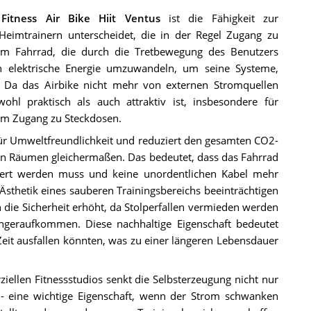
Fitness Air Bike Hiit Ventus
ist die Fähigkeit zur
eimtrainern unterscheidet, die in der Regel Zugang zu
em Fahrrad, die durch die Tretbewegung des Benutzers
in elektrische Energie umzuwandeln, um seine Systeme,
en. Da das Airbike nicht mehr von externen Stromquellen
ohl praktisch als auch attraktiv ist, insbesondere für
m Zugang zu Steckdosen.
für Umweltfreundlichkeit und reduziert den gesamten CO2-
en Räumen gleichermaßen. Das bedeutet, dass das Fahrrad
ziert werden muss und keine unordentlichen Kabel mehr
Ästhetik eines sauberen Trainingsbereichs beeinträchtigen
ie Sicherheit erhöht, da Stolperfallen vermieden werden
geraufkommen. Diese nachhaltige Eigenschaft bedeutet
eit ausfallen könnten, was zu einer längeren Lebensdauer
len Fitnessstudios senkt die Selbsterzeugung nicht nur
t - eine wichtige Eigenschaft, wenn der Strom schwanken