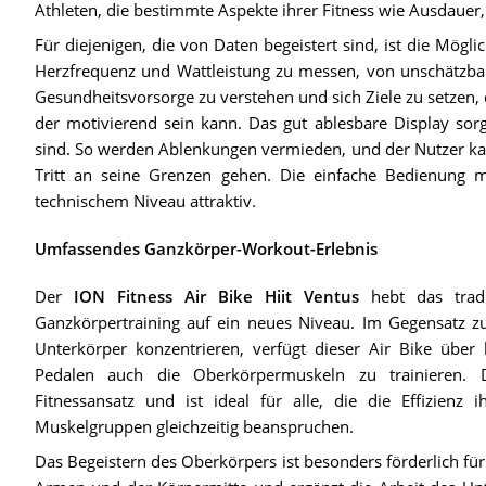
Athleten, die bestimmte Aspekte ihrer Fitness wie Ausdaue
Für diejenigen, die von Daten begeistert sind, ist die Mögl
Herzfrequenz und Wattleistung zu messen, von unschätzbar
Gesundheitsvorsorge zu verstehen und sich Ziele zu setzen, d
der motivierend sein kann. Das gut ablesbare Display sorg
sind. So werden Ablenkungen vermieden, und der Nutzer kan
Tritt an seine Grenzen gehen. Die einfache Bedienung 
technischem Niveau attraktiv.
Umfassendes Ganzkörper-Workout-Erlebnis
Der
ION Fitness Air Bike Hiit Ventus
hebt das tradi
Ganzkörpertraining auf ein neues Niveau. Im Gegensatz zu
Unterkörper konzentrieren, verfügt dieser Air Bike über 
Pedalen auch die Oberkörpermuskeln zu trainieren. Di
Fitnessansatz und ist ideal für alle, die die Effizienz
Muskelgruppen gleichzeitig beanspruchen.
Das Begeistern des Oberkörpers ist besonders förderlich für