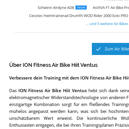
F
A
M
E
M
Schwinn Airdyne AD8
AsVIVA F1 Air Bike Pr
SIEGER
Cecotec Heimtrainerad Drumfit WOD Rider 2000 Eolo PRO 
… und
5
weitere
Air Bikes
Zum Air Bike
Über ION Fitness Air Bike Hiit Ventus
Verbessere dein Training mit dem ION Fitness Air Bike Hi
Das
ION Fitness Air Bike Hiit Ventus
hebt sich dank sein
elektromagnetischer Widerstandstechnologie von anderen Fi
einzigartige Kombination sorgt für ein fließendes Traini
mühelos angepasst werden kann, was sich bei hochintensiv
unschätzbarem Wert erweist. Die kontinuierliche Wid
Enthusiasten entgegen, die bei ihren Trainingsplänen Präzis