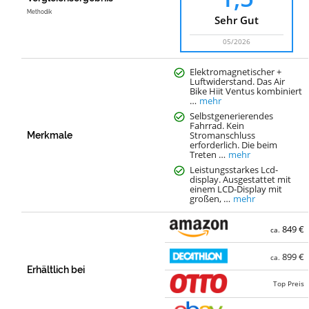
Methodik
Sehr Gut
05/2026
Elektromagnetischer +
Luftwiderstand. Das Air
Bike Hiit Ventus kombiniert
…
mehr
Selbstgenerierendes
Fahrrad. Kein
Stromanschluss
Merkmale
erforderlich. Die beim
Treten …
mehr
Leistungsstarkes Lcd-
display. Ausgestattet mit
einem LCD-Display mit
großen, …
mehr
849 €
ca.
899 €
ca.
Erhältlich bei
Top Preis