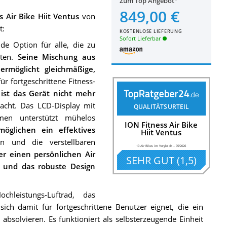
Zum Top Angebot
849,00 €
s Air Bike Hiit Ventus
von
t:
KOSTENLOSE LIEFERUNG
Sofort Lieferbar
de Option für alle, die zu
hten.
Seine Mischung aus
ermöglicht gleichmäßige,
ür fortgeschrittene Fitness-
ist das Gerät nicht mehr
acht. Das LCD-Display mit
QUALITÄTSURTEIL
mmen unterstützt mühelos
ION Fitness Air Bike
möglichen ein effektives
Hiit Ventus
n und die verstellbaren
10 Air Bikes im Vergleich
–
05/2026
er einen persönlichen Air
SEHR GUT
(
1,5
)
n und das robuste Design
hleistungs-Luftrad, das
ch damit für fortgeschrittene Benutzer eignet, die ein
 absolvieren. Es funktioniert als selbsterzeugende Einheit