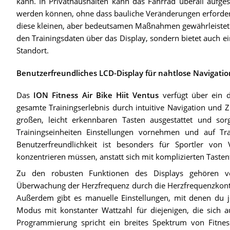
kann. In Privathaushalten kann das Fahrrad überall aufges
werden können, ohne dass bauliche Veränderungen erforderl
diese kleinen, aber bedeutsamen Maßnahmen gewährleistet 
den Trainingsdaten über das Display, sondern bietet auch e
Standort.
Benutzerfreundliches LCD-Display für nahtlose Navigatio
Das
ION Fitness Air Bike Hiit Ventus
verfügt über ein d
gesamte Trainingserlebnis durch intuitive Navigation und Z
großen, leicht erkennbaren Tasten ausgestattet und sor
Trainingseinheiten Einstellungen vornehmen und auf T
Benutzerfreundlichkeit ist besonders für Sportler von 
konzentrieren müssen, anstatt sich mit komplizierten Taste
Zu den robusten Funktionen des Displays gehören vor
Überwachung der Herzfrequenz durch die Herzfrequenzkontro
Außerdem gibt es manuelle Einstellungen, mit denen du j
Modus mit konstanter Wattzahl für diejenigen, die sich auf
Programmierung spricht ein breites Spektrum von Fitnes