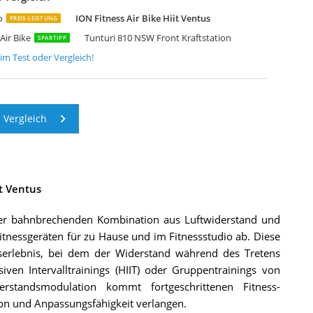
low Fitness Airbike A1i Luftwiderstands-Heimtrainer
tletica MagnaBike AirBike Professionelles Air Bike
ovo AirBike Pro Airbike
ryntix Air Bike Heimtrainer Fahrrad Air Bike
axxus AirBike Luftwiderstand Fitness Bike
o
ION Fitness Air Bike Hiit Ventus
PREIS-LEISTUNG
Air Bike
Tunturi 810 NSW Front Kraftstation
SPARTIPP
im Test oder Vergleich!
 Vergleich
it Ventus
er bahnbrechenden Kombination aus Luftwiderstand und
tnessgeräten für zu Hause und im Fitnessstudio ab. Diese
ngserlebnis, bei dem der Widerstand während des Tretens
en Intervalltrainings (HIIT) oder Gruppentrainings von
erstandsmodulation kommt fortgeschrittenen Fitness-
ion und Anpassungsfähigkeit verlangen.