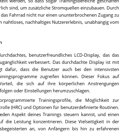
tellt werden, so dass sogar Trainingsbereiche geschaffen
ich sind, um zusätzliche Stromquellen einzubauen. Durch
das Fahrrad nicht nur einen ununterbrochenen Zugang zu
in nahtloses, nachhaltiges Nutzererlebnis, unabhängig vom
n
urchdachtes, benutzerfreundliches LCD-Display, das das
ugänglichkeit verbessert. Das durchdachte Display ist mit
gt dafür, dass die Benutzer auch bei den intensivsten
rainingsprogramme zugreifen können. Dieser Fokus auf
Vorteil, die sich auf ihre körperlichen Anstrengungen
nfolgen oder Einstellungen herumzuschlagen.
programmierte Trainingsprofile, die Möglichkeit zur
lle (HRC) und Optionen für benutzerdefinierte Routinen.
eden Aspekt deines Trainings steuern kannst, und einen
 die Leistung konzentrieren. Diese Vielseitigkeit in der
sbegeisterten an, von Anfängern bis hin zu erfahrenen