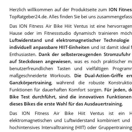
Herzlich willkommen auf der Produktseite zum
ION Fitnes
TopRatgeber24.de. Alles finden Sie bei uns zusammengefass
Das ION Fitness Air Bike Hiit Ventus ist eine hervorragen
Hause oder im Fitnessstudio dynamisch trainieren möc
Luftwiderstand und elektromagnetischer Technologie 
individuell anpassbare HIIT-Einheiten
und ist damit ideal f
Enthusiasten.
Dank der selbsterzeugenden Stromzufuhr 
auf Steckdosen angewiesen
, was es noch praktischer m
benutzerfreundlichen Tasten und vielfältigen Progra
maßgeschneiderte Workouts.
Die Dual-Action-Griffe er
Ganzkörpertraining
, während die robuste Konstruktio
Funktionen für dauerhaften Komfort sorgen.
Für jeden, d
Bike Test durchführt, sind die innovativen Funktione
dieses Bikes die erste Wahl für das Ausdauertraining.
Das ION Fitness Air Bike Hiit Ventus ist ein Hoc
elektromagnetischen und Luftwiderstand kombiniert und si
hochintensives Intervalltraining (HIIT) oder Gruppentraining