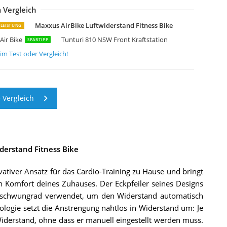
 Vergleich
low Fitness Airbike A1i Luftwiderstands-Heimtrainer
tletica MagnaBike AirBike Professionelles Air Bike
ovo AirBike Pro Airbike
ryntix Air Bike Heimtrainer Fahrrad Air Bike
ON Fitness Air Bike Hiit Ventus
Maxxus AirBike Luftwiderstand Fitness Bike
-LEISTUNG
Air Bike
Tunturi 810 NSW Front Kraftstation
SPARTIPP
im Test oder Vergleich!
 Vergleich
derstand Fitness Bike
vativer Ansatz für das Cardio-Training zu Hause und bringt
en Komfort deines Zuhauses. Der Eckpfeiler seines Designs
ahlschwungrad verwendet, um den Widerstand automatisch
logie setzt die Anstrengung nahtlos in Widerstand um: Je
 Widerstand, ohne dass er manuell eingestellt werden muss.