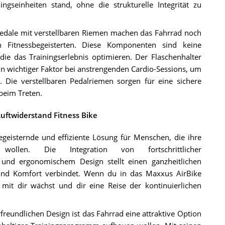
ngseinheiten stand, ohne die strukturelle Integrität zu
Pedale mit verstellbaren Riemen machen das Fahrrad noch
on Fitnessbegeisterten. Diese Komponenten sind keine
ie das Trainingserlebnis optimieren. Der Flaschenhalter
 ein wichtiger Faktor bei anstrengenden Cardio-Sessions, um
 Die verstellbaren Pedalriemen sorgen für eine sichere
beim Treten.
uftwiderstand Fitness Bike
egeisternde und effiziente Lösung für Menschen, die ihre
wollen. Die Integration von fortschrittlicher
 und ergonomischem Design stellt einen ganzheitlichen
 und Komfort verbindet. Wenn du in das Maxxus AirBike
s mit dir wächst und dir eine Reise der kontinuierlichen
reundlichen Design ist das Fahrrad eine attraktive Option