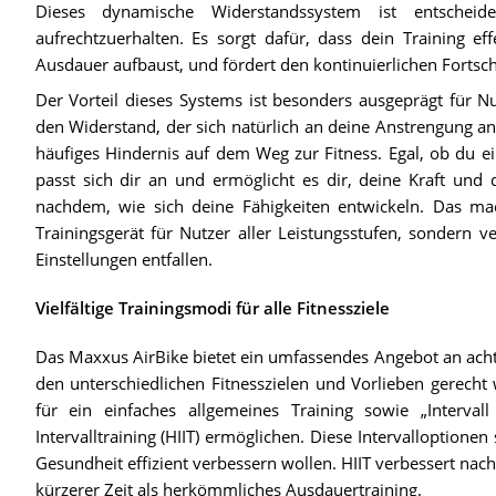
Dieses dynamische Widerstandssystem ist entschei
aufrechtzuerhalten. Es sorgt dafür, dass dein Training e
Ausdauer aufbaust, und fördert den kontinuierlichen Fortsch
Der Vorteil dieses Systems ist besonders ausgeprägt für N
den Widerstand, der sich natürlich an deine Anstrengung anp
häufiges Hindernis auf dem Weg zur Fitness. Egal, ob du ei
passt sich dir an und ermöglicht es dir, deine Kraft und d
nachdem, wie sich deine Fähigkeiten entwickeln. Das mac
Trainingsgerät für Nutzer aller Leistungsstufen, sondern v
Einstellungen entfallen.
Vielfältige Trainingsmodi für alle Fitnessziele
Das Maxxus AirBike bietet ein umfassendes Angebot an acht T
den unterschiedlichen Fitnesszielen und Vorlieben gerecht
für ein einfaches allgemeines Training sowie „Intervall
Intervalltraining (HIIT) ermöglichen. Diese Intervalloptionen
Gesundheit effizient verbessern wollen. HIIT verbessert nac
kürzerer Zeit als herkömmliches Ausdauertraining.