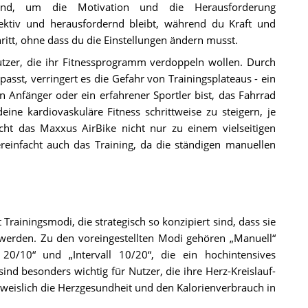
dend, um die Motivation und die Herausforderung
ffektiv und herausfordernd bleibt, während du Kraft und
ritt, ohne dass du die Einstellungen ändern musst.
utzer, die ihr Fitnessprogramm verdoppeln wollen. Durch
asst, verringert es die Gefahr von Trainingsplateaus - ein
n Anfänger oder ein erfahrener Sportler bist, das Fahrrad
eine kardiovaskuläre Fitness schrittweise zu steigern, je
ht das Maxxus AirBike nicht nur zu einem vielseitigen
ereinfacht auch das Training, da die ständigen manuellen
rainingsmodi, die strategisch so konzipiert sind, dass sie
 werden. Zu den voreingestellten Modi gehören „Manuell“
 20/10“ und „Intervall 10/20“, die ein hochintensives
 sind besonders wichtig für Nutzer, die ihre Herz-Kreislauf-
hweislich die Herzgesundheit und den Kalorienverbrauch in