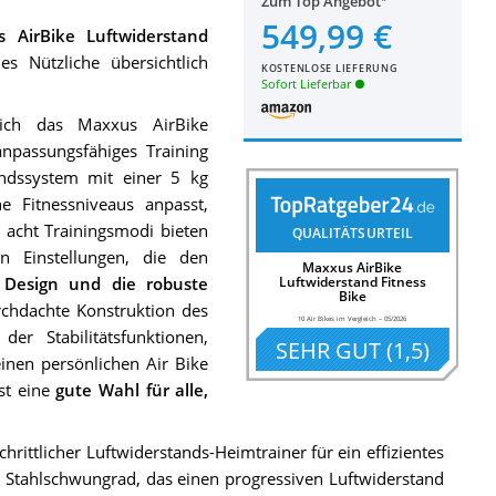
Zum Top Angebot
549,99 €
 AirBike Luftwiderstand
s Nützliche übersichtlich
KOSTENLOSE LIEFERUNG
Sofort Lieferbar
sich das Maxxus AirBike
anpassungsfähiges Training
andssystem mit einer 5 kg
 Fitnessniveaus anpasst,
 acht Trainingsmodi bieten
QUALITÄTSURTEIL
en Einstellungen, die den
Maxxus AirBike
 Design und die robuste
Luftwiderstand Fitness
Bike
chdachte Konstruktion des
10 Air Bikes im Vergleich
–
05/2026
der Stabilitätsfunktionen,
SEHR GUT
(
1,5
)
inen persönlichen Air Bike
st eine
gute Wahl für alle,
hrittlicher Luftwiderstands-Heimtrainer für ein effizientes
s Stahlschwungrad, das einen progressiven Luftwiderstand