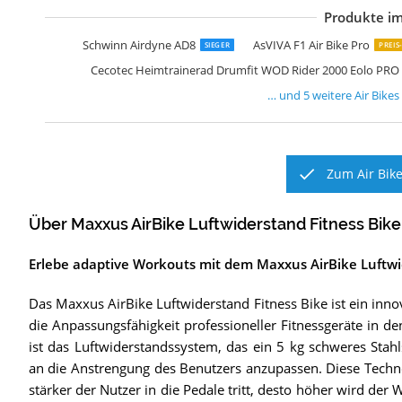
Produkte im
F
A
M
E
I
Schwinn Airdyne AD8
AsVIVA F1 Air Bike Pro
SIEGER
PREIS
Cecotec Heimtrainerad Drumfit WOD Rider 2000 Eolo PRO 
… und
5
weitere
Air Bikes
Zum Air Bike
Über Maxxus AirBike Luftwiderstand Fitness Bike
Erlebe adaptive Workouts mit dem Maxxus AirBike Luftwi
Das Maxxus AirBike Luftwiderstand Fitness Bike ist ein inno
die Anpassungsfähigkeit professioneller Fitnessgeräte in d
ist das Luftwiderstandssystem, das ein 5 kg schweres St
an die Anstrengung des Benutzers anzupassen. Diese Techno
stärker der Nutzer in die Pedale tritt, desto höher wird der