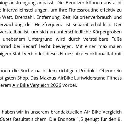
ainingsanstrengung anpasst. Die Benutzer können aus acht
ntervalleinstellungen, um ihre Fitnessroutine effektiv zu
Watt, Drehzahl, Entfernung, Zeit, Kalorienverbrauch und
erwachung der Herzfrequenz ist separat erhältlich. Der
verstellbar ist, um sich an unterschiedliche Körpergrößen
auf unebenem Untergrund wird durch verstellbare Füße
ahrrad bei Bedarf leicht bewegen. Mit einer maximalen
igem Stahl verbindet dieses Fitnessbike Funktionalität mit
Ihnen die Suche nach dem richtigen Produkt. Obendrein
stigsten Shop. Das Maxxus AirBike Luftwiderstand Fitness
nserem
Air Bike Vergleich 2026
vorbei.
haben wir in unserem brandaktuellen
Air Bike Vergleich
 Gut
es Resultat sichern. Die Endnote 1,5 genügt für den
9.