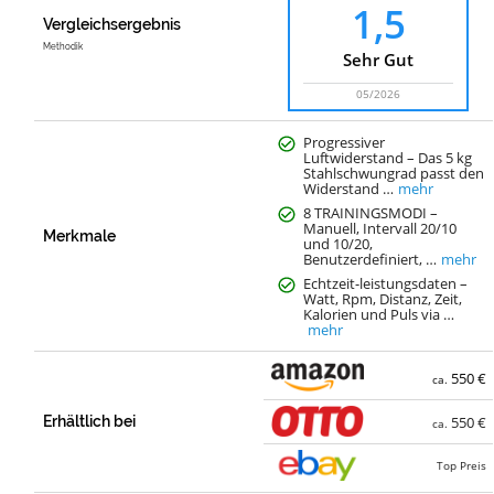
1,5
Vergleichsergebnis
Methodik
Sehr Gut
05/2026
Progressiver
Luftwiderstand – Das 5 kg
Stahlschwungrad passt den
Widerstand …
mehr
8 TRAININGSMODI –
Manuell, Intervall 20/10
Merkmale
und 10/20,
Benutzerdefiniert, …
mehr
Echtzeit-leistungsdaten –
Watt, Rpm, Distanz, Zeit,
Kalorien und Puls via …
mehr
550 €
ca.
Erhältlich bei
550 €
ca.
Top Preis