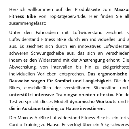
Herzlich willkommen auf der Produktseite zum
Maxxus
Fitness Bike
von TopRatgeber24.de. Hier finden Sie alle
zusammengefasst:
Unter den Fahrrädern mit Luftwiderstand zeichnet 
Luftwiderstand Fitness Bike durch ein individuelles und 
aus. Es zeichnet sich durch ein innovatives Luftwiderst
schweren Schwungscheibe aus, das sich an verschiedene
indem es den Widerstand mit der Anstrengung erhöht. Die
Abwechslung, von Intervallen bis hin zu zielgerichtet
individuellen Vorlieben entsprechen.
Das ergonomische
Bauweise sorgen für Komfort und Langlebigkeit.
Die dur
Bikes, einschließlich der verstellbaren Sitzposition und 
unterstützt intensive Trainingseinheiten effektiv.
Für de
Test verspricht dieses Modell
dynamische Workouts
und i
die in Ausdauertraining zu Hause investieren.
Der Maxxus AirBike Luftwiderstand Fitness Bike ist ein fortsc
Cardio-Training zu Hause. Er verfügt über ein 5 kg schwere