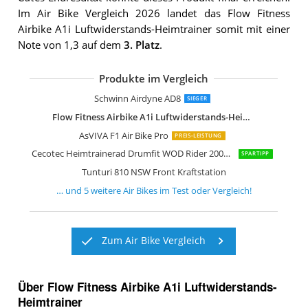
Im Air Bike Vergleich 2026 landet das Flow Fitness
Airbike A1i Luftwiderstands-Heimtrainer somit mit einer
Note von 1,3 auf dem
3. Platz
.
Produkte im Vergleich
Movo AirBike Pro Airbike
Eryntix Air Bike Heimtrainer Fahrrad A
ION Fitness Air Bike Hiit Ventus
Maxxus AirBike Luftwiderstand Fitnes
Schwinn Airdyne AD8
SIEGER
Flow Fitness Airbike A1i Luftwiderstands-Heimtrainer
AsVIVA F1 Air Bike Pro
PREIS-LEISTUNG
Cecotec Heimtrainerad Drumfit WOD Rider 2000 Eolo PRO Air Bike
SPARTIPP
Tunturi 810 NSW Front Kraftstation
… und
5
weitere
Air Bikes
im Test oder Vergleich!
Zum Air Bike Vergleich
Über Flow Fitness Airbike A1i Luftwiderstands-
Heimtrainer