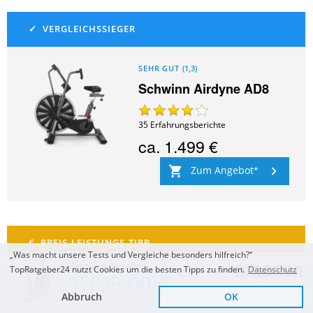
SEHR GUT
(
1,3
)
Schwinn Airdyne AD8
35
Erfahrungsberichte
ca.
1.499 €
Zum Angebot
„Was macht unsere Tests und Vergleiche besonders hilfreich?“
Zum Top Angebot
TopRatgeber24 nutzt Cookies um die besten Tipps zu finden.
Datenschutz
1.199,00 €
SEHR GUT
(
1,5
)
Abbruch
OK
Sofort Lieferbar
AsVIVA F1 Air Bike Pro
KOSTENLOSE LIEFERUNG