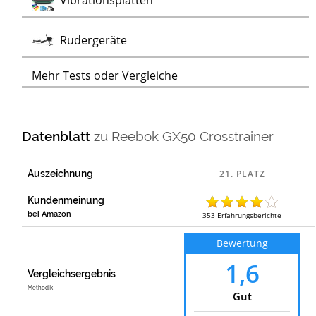
Vibrationsplatten
Test
Rudergeräte
Mehr Tests oder Vergleiche
Datenblatt
zu
Reebok GX50 Crosstrainer
Auszeichnung
Kundenmeinung
bei Amazon
353
Erfahrungsberichte
Bewertung
1,6
Vergleichsergebnis
Methodik
Gut