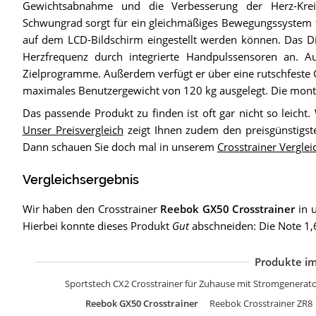
Gewichtsabnahme und die Verbesserung der Herz-Kreis
Schwungrad sorgt für ein gleichmäßiges Bewegungssystem fü
auf dem LCD-Bildschirm eingestellt werden können. Das Dis
Herzfrequenz durch integrierte Handpulssensoren an. 
Zielprogramme. Außerdem verfügt er über eine rutschfeste Gu
maximales Benutzergewicht von 120 kg ausgelegt. Die mon
Das passende Produkt zu finden ist oft gar nicht so leicht.
Unser Preisvergleich
zeigt Ihnen zudem den preisgünstigst
Dann schauen Sie doch mal in unserem
Crosstrainer Vergle
Vergleichsergebnis
Wir haben den Crosstrainer
Reebok GX50 Crosstrainer
in 
Hierbei konnte dieses Produkt
Gut
abschneiden: Die Note 1,6
Produkte im
C
s
C
S
C
S
B
N
S
s
C
H
H
C
M
C
H
A
H
H
H
s
Z
H
S
H
H
B
S
H
C
Z
H
B
M
H
M
C
I
Z
I
D
Z
K
Sportstech CX2 Crosstrainer für Zuhause mit Stromgenerat
Reebok GX50 Crosstrainer
Reebok Crosstrainer ZR8