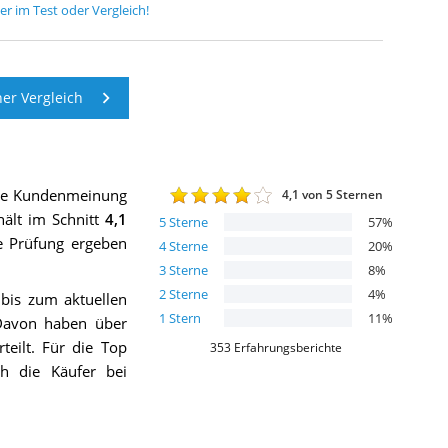
ner
im Test oder Vergleich!
er Vergleich
die Kundenmeinung
4,1
von 5 Sternen
ält im Schnitt
4,1
5
Sterne
57
%
ie Prüfung ergeben
4
Sterne
20
%
3
Sterne
8
%
2
Sterne
4
%
 bis zum aktuellen
1
Stern
11
%
 Davon haben über
teilt. Für die Top
353
Erfahrungsberichte
h die Käufer bei