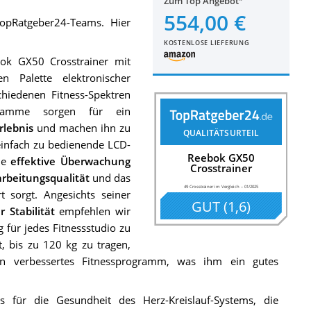
Zum Top Angebot
554,00 €
pRatgeber24-Teams. Hier
KOSTENLOSE LIEFERUNG
bok GX50 Crosstrainer mit
n Palette elektronischer
chiedenen Fitness-Spektren
gramme sorgen für ein
rlebnis
und machen ihn zu
QUALITÄTSURTEIL
einfach zu bedienende LCD-
Reebok GX50
ine
effektive Überwachung
Crosstrainer
arbeitungsqualität
und das
49 Crosstrainer im Vergleich
–
01/2025
t sorgt. Angesichts seiner
GUT
(
1,6
)
 Stabilität
empfehlen wir
für jedes Fitnessstudio zu
t, bis zu 120 kg zu tragen,
 ein verbessertes Fitnessprogramm, was ihm ein gutes
s für die Gesundheit des Herz-Kreislauf-Systems, die