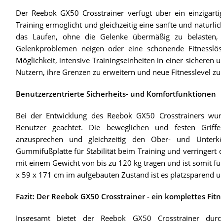
Der Reebok GX50 Crosstrainer verfügt über ein einzigarti
Training ermöglicht und gleichzeitig eine sanfte und natürli
das Laufen, ohne die Gelenke übermäßig zu belasten,
Gelenkproblemen neigen oder eine schonende Fitnesslö
Möglichkeit, intensive Trainingseinheiten in einer sichere
Nutzern, ihre Grenzen zu erweitern und neue Fitnesslevel zu
Benutzerzentrierte Sicherheits- und Komfortfunktionen
Bei der Entwicklung des Reebok GX50 Crosstrainers wu
Benutzer geachtet. Die beweglichen und festen Griffe
anzusprechen und gleichzeitig den Ober- und Unterkö
Gummifußplatte für Stabilität beim Training und verringert 
mit einem Gewicht von bis zu 120 kg tragen und ist somit f
x 59 x 171 cm im aufgebauten Zustand ist es platzsparend u
Fazit: Der Reebok GX50 Crosstrainer - ein komplettes Fit
Insgesamt bietet der Reebok GX50 Crosstrainer durc