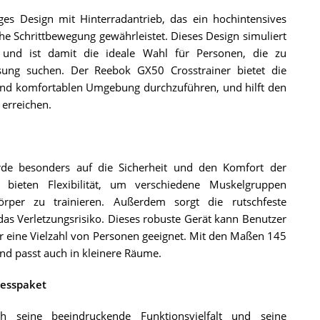
ges Design mit Hinterradantrieb, das ein hochintensives
che Schrittbewegung gewährleistet. Dieses Design simuliert
 und ist damit die ideale Wahl für Personen, die zu
sung suchen. Der Reebok GX50 Crosstrainer bietet die
n und komfortablen Umgebung durchzuführen, und hilft den
 erreichen.
rde besonders auf die Sicherheit und den Komfort der
 bieten Flexibilität, um verschiedene Muskelgruppen
rper zu trainieren. Außerdem sorgt die rutschfeste
das Verletzungsrisiko. Dieses robuste Gerät kann Benutzer
ür eine Vielzahl von Personen geeignet. Mit den Maßen 145
nd passt auch in kleinere Räume.
nesspaket
h seine beeindruckende Funktionsvielfalt und seine