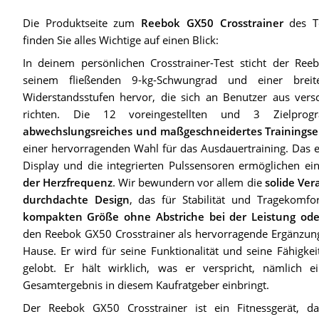
Die Produktseite zum
Reebok GX50 Crosstrainer
des To
finden Sie alles Wichtige auf einen Blick:
In deinem persönlichen Crosstrainer-Test sticht der Ree
seinem fließenden 9-kg-Schwungrad und einer breite
Widerstandsstufen hervor, die sich an Benutzer aus vers
richten. Die 12 voreingestellten und 3 Zielpro
abwechslungsreiches und maßgeschneidertes Trainingse
einer hervorragenden Wahl für das Ausdauertraining. Das 
Display und die integrierten Pulssensoren ermöglichen e
der Herzfrequenz
. Wir bewundern vor allem die
solide Ver
durchdachte Design
, das für Stabilität und Tragekomfor
kompakten Größe ohne Abstriche bei der Leistung oder
den Reebok GX50 Crosstrainer als hervorragende Ergänzung 
Hause. Er wird für seine Funktionalität und seine Fähigkei
gelobt. Er hält wirklich, was er verspricht, nämlich
Gesamtergebnis in diesem Kaufratgeber einbringt.
Der Reebok GX50 Crosstrainer ist ein Fitnessgerät, da