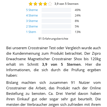
3,9
von 5 Sternen
5
Sterne
49
%
4
Sterne
24
%
3
Sterne
8
%
2
Sterne
5
%
1
Stern
13
%
91
Erfahrungsberichte
Bei unserem
Crosstrainer
Test oder Vergleich wurde auch
die Kundenmeinung zum Produkt betrachtet.
Der
Zipro
Erwachsene Magnetischer Crosstrainer Shox bis 120kg
erhält im Schnitt
3,9
von 5 Sternen
. Hier die
Informationen, die sich durch die Prüfung ergeben
haben:
Bislang machten sich zusammen 91 Nutzer vom
Crosstrainer die Arbeit, das Produkt nach der Online
Bestellung zu benoten. Ca. Drei Viertel davon haben
ihren Einkauf gut oder sogar sehr gut beurteilt. Die
meisten der Verbraucher zeigen sich zufrieden mit ihrem