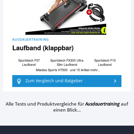
AUSDAUERTRAINING
Laufband (klappbar)
Sportstech F37
Sportstech FX300 Ultra
Sportstech F10
Laufband
Slim Laufband
Laufband
Miweba Sports HT500
und 15 Artikel mehr...
Zum Vergleich und Ratgeber
Alle Tests und Produktvergleiche für
Ausdauertraining
auf
einen Blick…