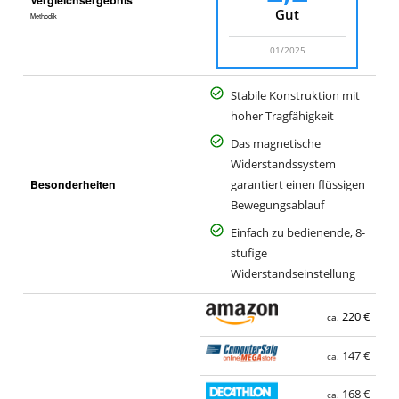
Vergleichsergebnis
Gut
Methodik
01/2025
Stabile Konstruktion mit
hoher Tragfähigkeit
Das magnetische
Widerstandssystem
Besonderheiten
garantiert einen flüssigen
Bewegungsablauf
Einfach zu bedienende, 8-
stufige
Widerstandseinstellung
220 €
ca.
147 €
ca.
168 €
ca.