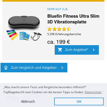
SEHR GUT
(
1,4
)
Bluefin Fitness Ultra Slim
3D Vibrationsplatte
5.296
Erfahrungsberichte
ca.
199 €
Zum Angebot
Zum Vergleich und Ratgeber
„Was macht unsere Tests und Vergleiche besonders hilfreich?“
Zum Top Angebot
TopRatgeber24 nutzt Cookies um die besten Tipps zu finden.
Datenschutz
84,90 €
Abbruch
OK
Sofort Lieferbar
KOSTENLOSE LIEFERUNG
Mehr kostenlose Tests oder Ratgeber im