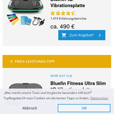
Vibrationsplatte
1.419
Erfahrungsberichte
ca.
490 €
Zum Angebot
SEHR GUT
(
1,4
)
Bluefin Fitness Ultra Slim
3D Vibrationsplatte
„Was macht unsere Tests und Vergleiche besonders hilfreich?“
Zum Top Angebot
TopRatgeber24 nutzt Cookies um die besten Tipps zu finden.
Datenschutz
299,00 €
5.296
Erfahrungsberichte
ca.
199 €
Abbruch
OK
Sofort Lieferbar
KOSTENLOSE LIEFERUNG