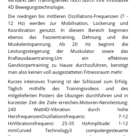
verstärkt den Trainingseffekt noch durch ihre innovative
4D Bewegungstechnologie.
Die niedrigen bis mittleren Oszillations-Frequenzen (7 -
12 Hz) werden zur Mobilisation, Lockerung und
Koordination genutzt. In diesem Bereich beginnen
ebenso das Faszientraining, Dehnung und die
Muskelentspannung. Ab 20 Hz beginnt die
Leistungssteigerung der Muskulatur sowie das
Kraftausdauertraining.Um ein effektives
Ganzkörpertraining zu Hause durchzuführen, benötigt
man also keinen voll ausgestatteten Fitnessraum mehr.
Kurzes intensives Training ist der Schlüssel zum Erfolg.
Täglich mithilfe des Trainingsvideos und des
mitgelieferten Posters die Übungen durchführen und in
kürzester Zeit die Ziele erreichen.Motoren-Nennleistung:
240 Watt4D-Vibration durch hohe
HerzfrequenzenOszillationsfrequenz: 7-12
HzVibrationsfrequenz: 25-35 HzAmplitude: 1-12
mmCurved Technology3 computergesteuerte