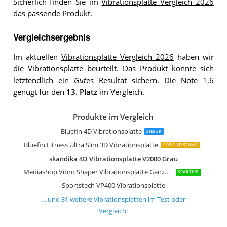
Sicherlich finden Sie im
Vibrationsplatte Vergleich 2026
das passende Produkt.
Vergleichsergebnis
Im aktuellen
Vibrationsplatte Vergleich 2026
haben wir
die Vibrationsplatte beurteilt. Das Produkt konnte sich
letztendlich ein
Gut
es Resultat sichern. Die Note 1,6
genügt für den
13. Platz
im Vergleich.
Produkte im Vergleich
Sportstech Profi Vibrationsplatte VP3
Bluefin Fitness 3D Dual-Motor Vibrati
Kwasyo 3D Power Vibrationsplatte
Sportstech Vibrationsplatte VP200
Bluefin Fitness Vibrationsplatte Pro M
skandika 4D Vibrationsplatte V2500 4
Skandika 1091 Vibration Plate Home 
Sportstech Vibrationsplatte VP210
skandika 900 Plus Vibrationsplatte
Klarfit Vibe 4DX Vibrationsplatte
Klarfit Vibe VX Vibrationsplatte
skandika Home Vibration Plate 500
Navaris Vibrationsplatte Ganzkörper 
skandika Vibrationsplatte Virke aus H
Skandika Vibrationsplatte V1 Twin En
Mediashop VibroLegs Massage Gerät
Bluefin 4D Vibrationsplatte
SIEGER
Bluefin Fitness Ultra Slim 3D Vibrationsplatte
PREIS-LEISTUNG
skandika 4D Vibrationsplatte V2000 Grau
Mediashop Vibro Shaper Vibrationsplatte Ganzkörper Trainingsgerät
SPARTIPP
Sportstech VP400 Vibrationsplatte
… und
31
weitere
Vibrationsplatten
im Test oder
Vergleich!