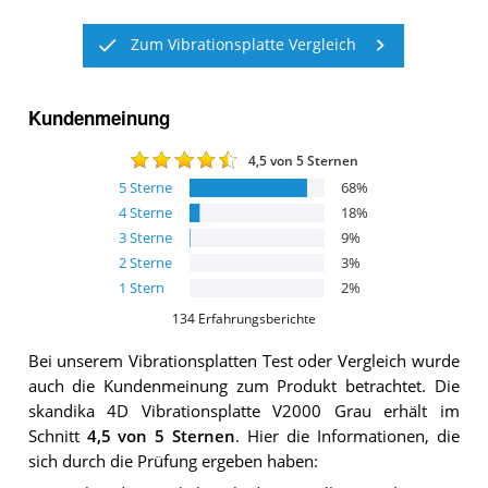
Zum Vibrationsplatte Vergleich
Kundenmeinung
4,5
von 5 Sternen
5
Sterne
68
%
4
Sterne
18
%
3
Sterne
9
%
2
Sterne
3
%
1
Stern
2
%
134
Erfahrungsberichte
Bei unserem
Vibrationsplatten
Test oder Vergleich wurde
auch die Kundenmeinung zum Produkt betrachtet.
Die
skandika 4D Vibrationsplatte V2000 Grau
erhält im
Schnitt
4,5
von 5 Sternen
. Hier die Informationen, die
sich durch die Prüfung ergeben haben: