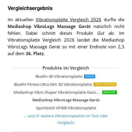
Vergleichsergebnis
Im aktuellen
Vibrationsplatte Vergleich 2026
durfte die
Mediashop VibroLegs Massage Gerät
natürlich nicht
fehlen. Dabei schnitt dieses Produkt
Gut
ab: Im
Vibrationsplatte Vergleich 2026 landet die Mediashop
VibroLegs Massage Gerät so mit einer Endnote von 2,3
auf dem
36. Platz
.
Produkte im Vergleich
Sportstech Profi Vibrationsplatte VP3
Bluefin Fitness 3D Dual-Motor Vibrati
Kwasyo 3D Power Vibrationsplatte
Sportstech Vibrationsplatte VP200
Bluefin Fitness Vibrationsplatte Pro M
skandika 4D Vibrationsplatte V2000 G
skandika 4D Vibrationsplatte V2500 4
Skandika 1091 Vibration Plate Home 
Sportstech Vibrationsplatte VP210
skandika 900 Plus Vibrationsplatte
Klarfit Vibe 4DX Vibrationsplatte
Klarfit Vibe VX Vibrationsplatte
skandika Home Vibration Plate 500
Navaris Vibrationsplatte Ganzkörper 
skandika Vibrationsplatte Virke aus H
Skandika Vibrationsplatte V1 Twin En
Bluefin 4D Vibrationsplatte
SIEGER
Bluefin Fitness Ultra Slim 3D Vibrationsplatte
PREIS-LEISTUNG
Mediashop Vibro Shaper Vibrationsplatte Ganzkörper Trainingsgerät
SPARTIPP
Mediashop VibroLegs Massage Gerät
Sportstech VP400 Vibrationsplatte
… und
31
weitere
Vibrationsplatten
im Test oder
Vergleich!