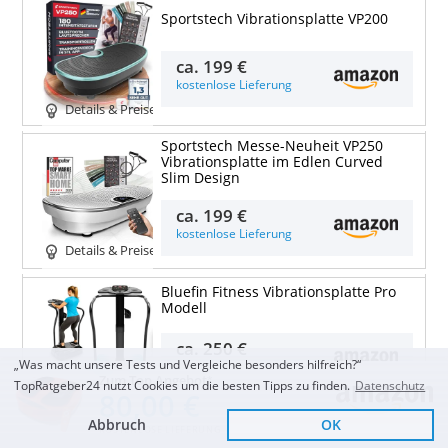
Sportstech Vibrationsplatte VP200
ca.
199 €
kostenlose Lieferung
Details & Preise
Sportstech Messe-Neuheit VP250
Vibrationsplatte im Edlen Curved
Slim Design
ca.
199 €
kostenlose Lieferung
Details & Preise
Bluefin Fitness Vibrationsplatte Pro
Modell
ca.
250 €
„Was macht unsere Tests und Vergleiche besonders hilfreich?“
kostenlose Lieferung
Zum Top Angebot
TopRatgeber24 nutzt Cookies um die besten Tipps zu finden.
Datenschutz
Details & Preise
80,00 €
Abbruch
OK
skandika 4D Vibrationsplatte V2000
KOSTENLOSE LIEFERUNG
Grau