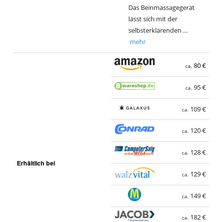
Das Beinmassagegerät
lässt sich mit der
selbsterklärenden …
mehr
80 €
ca.
95 €
ca.
109 €
ca.
120 €
ca.
128 €
ca.
Erhältlich bei
129 €
ca.
149 €
ca.
182 €
ca.