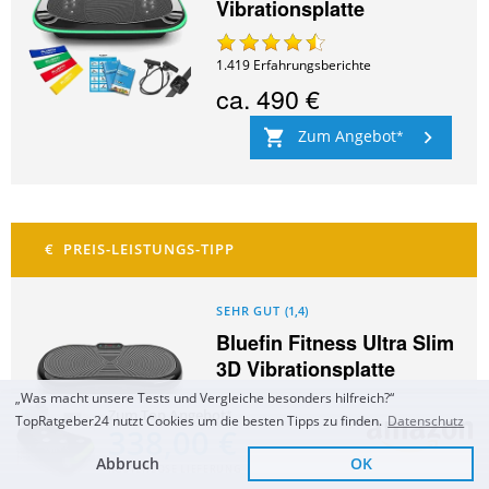
Vibrationsplatte
1.419
Erfahrungsberichte
ca.
490 €
Zum Angebot
SEHR GUT
(
1,4
)
Bluefin Fitness Ultra Slim
3D Vibrationsplatte
„Was macht unsere Tests und Vergleiche besonders hilfreich?“
Zum Top Angebot
TopRatgeber24 nutzt Cookies um die besten Tipps zu finden.
Datenschutz
5.296
Erfahrungsberichte
338,00 €
ca.
199 €
Abbruch
OK
KOSTENLOSE LIEFERUNG