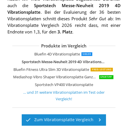
auch die
Sportstech Messe-Neuheit 2019 4D
Vibrationsplatte
. Bei der Evaluierung der 36 besten
Vibrationsplatten schnitt dieses Produkt
Sehr Gut
ab: Im
Vibrationsplatte Vergleich 2026 reicht dass, mit einer
Endnote von 1,3, für den
3. Platz
.
Produkte im Vergleich
Sportstech Profi Vibrationsplatte VP3
Bluefin Fitness 3D Dual-Motor Vibrati
Kwasyo 3D Power Vibrationsplatte
Sportstech Vibrationsplatte VP200
Bluefin Fitness Vibrationsplatte Pro M
skandika 4D Vibrationsplatte V2000 G
skandika 4D Vibrationsplatte V2500 4
Skandika 1091 Vibration Plate Home 
Sportstech Vibrationsplatte VP210
skandika 900 Plus Vibrationsplatte
Klarfit Vibe 4DX Vibrationsplatte
Klarfit Vibe VX Vibrationsplatte
skandika Home Vibration Plate 500
Navaris Vibrationsplatte Ganzkörper 
skandika Vibrationsplatte Virke aus H
Skandika Vibrationsplatte V1 Twin En
Mediashop VibroLegs Massage Gerät
Bluefin 4D Vibrationsplatte
SIEGER
Sportstech Messe-Neuheit 2019 4D Vibrationsplatte
Bluefin Fitness Ultra Slim 3D Vibrationsplatte
PREIS-LEISTUNG
Mediashop Vibro Shaper Vibrationsplatte Ganzkörper Trainingsgerät
SPARTIPP
Sportstech VP400 Vibrationsplatte
… und
31
weitere
Vibrationsplatten
im Test oder
Vergleich!
Zum Vibrationsplatte Vergleich