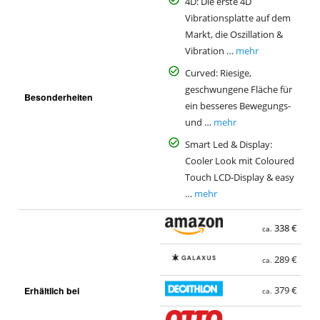
4D: Die erste 4D
Vibrationsplatte auf dem
Markt, die Oszillation &
Vibration …
mehr
Curved: Riesige,
geschwungene Fläche für
Besonderheiten
ein besseres Bewegungs-
und …
mehr
Smart Led & Display:
Cooler Look mit Coloured
Touch LCD-Display & easy
…
mehr
338 €
ca.
289 €
ca.
Erhältlich bei
379 €
ca.