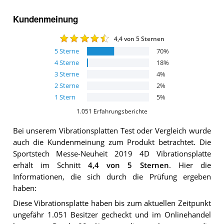
Kundenmeinung
4,4
von 5 Sternen
5
Sterne
70
%
4
Sterne
18
%
3
Sterne
4
%
2
Sterne
2
%
1
Stern
5
%
1.051
Erfahrungsberichte
Bei unserem
Vibrationsplatten
Test oder Vergleich wurde
auch die Kundenmeinung zum Produkt betrachtet.
Die
Sportstech Messe-Neuheit 2019 4D Vibrationsplatte
erhält im Schnitt
4,4
von 5 Sternen
. Hier die
Informationen, die sich durch die Prüfung ergeben
haben:
Diese Vibrationsplatte haben bis zum aktuellen Zeitpunkt
ungefähr 1.051 Besitzer gecheckt und im Onlinehandel