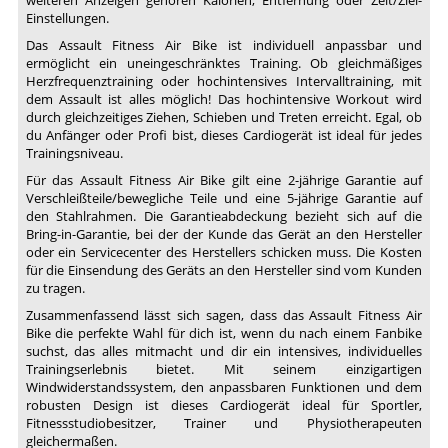
Einstellungen.
Das Assault Fitness Air Bike ist individuell anpassbar und
ermöglicht ein uneingeschränktes Training. Ob gleichmäßiges
Herzfrequenztraining oder hochintensives Intervalltraining, mit
dem Assault ist alles möglich! Das hochintensive Workout wird
durch gleichzeitiges Ziehen, Schieben und Treten erreicht. Egal, ob
du Anfänger oder Profi bist, dieses Cardiogerät ist ideal für jedes
Trainingsniveau.
Für das Assault Fitness Air Bike gilt eine 2-jährige Garantie auf
Verschleißteile/bewegliche Teile und eine 5-jährige Garantie auf
den Stahlrahmen. Die Garantieabdeckung bezieht sich auf die
Bring-in-Garantie, bei der der Kunde das Gerät an den Hersteller
oder ein Servicecenter des Herstellers schicken muss. Die Kosten
für die Einsendung des Geräts an den Hersteller sind vom Kunden
zu tragen.
Zusammenfassend lässt sich sagen, dass das Assault Fitness Air
Bike die perfekte Wahl für dich ist, wenn du nach einem Fanbike
suchst, das alles mitmacht und dir ein intensives, individuelles
Trainingserlebnis bietet. Mit seinem einzigartigen
Windwiderstandssystem, den anpassbaren Funktionen und dem
robusten Design ist dieses Cardiogerät ideal für Sportler,
Fitnessstudiobesitzer, Trainer und Physiotherapeuten
gleichermaßen.