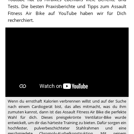
Tests. Die besten Praxisberichte und Tipps zum Assault
Fitness Air Bike auf YouTube haben wir für Dich
recherchiert.
Video:
Assault
Fitness
Air
Bike
Wenn du ernsthaft Kalorien verbrennen willst und auf der Suche
nach einem Cardiogerät bist, das alles mitmacht, was du ihm
zumuten kannst, dann ist das Assault Fitness Air Bike die perfekte
Wahl für dich. Dieses preisgekrönte Ventilator-Bike wurde
entwickelt, um dir das härteste Training zu bieten. Dafür sorgen ein
hochfester, pulverbeschichteter Stahlrahmen und eine
geschmiedete Chromoly-Kurbelkonstruktion. Mit seinem