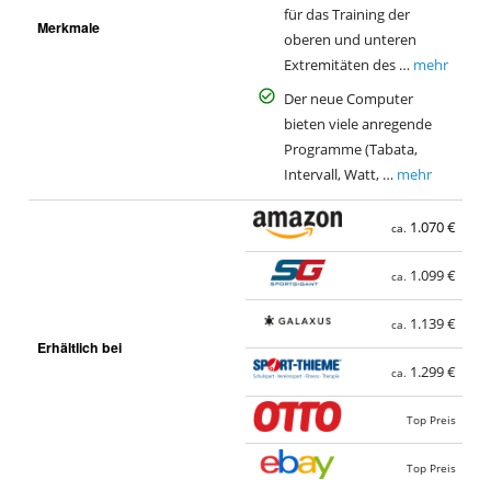
für das Training der
Merkmale
oberen und unteren
Extremitäten des …
mehr
Der neue Computer
bieten viele anregende
Programme (Tabata,
Intervall, Watt, …
mehr
1.070 €
ca.
1.099 €
ca.
1.139 €
ca.
Erhältlich bei
1.299 €
ca.
Top Preis
Top Preis