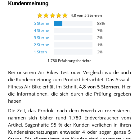
Kundenmeinung
4,8
von 5 Sternen
5
Sterne
88
%
4
Sterne
7
%
3
Sterne
2
%
2
Sterne
1
%
1
Stern
2
%
1.780
Erfahrungsberichte
Bei unserem
Air Bikes
Test oder Vergleich wurde auch
die Kundenmeinung zum Produkt betrachtet.
Das
Assault
Fitness Air Bike
erhält im Schnitt
4,8
von 5 Sternen
. Hier
die Informationen, die sich durch die Prüfung ergeben
haben:
Die Zeit, das Produkt nach dem Erwerb zu rezensieren,
nahmen sich bisher rund 1.780 Endverbraucher vom
Artikel. Sagenhafte 95 % der Kunden verliehen in ihren
Kundeneinschätzungen entweder 4 oder sogar ganze 5