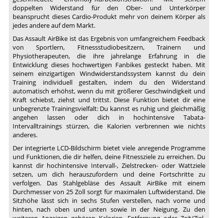
doppelten Widerstand für den Ober- und Unterkörper
beansprucht dieses Cardio-Produkt mehr von deinem Körper als
jedes andere auf dem Markt.
Das Assault AirBike ist das Ergebnis von umfangreichem Feedback
von Sportlern, Fitnessstudiobesitzern, Trainern und
Physiotherapeuten, die ihre jahrelange Erfahrung in die
Entwicklung dieses hochwertigen Fanbikes gesteckt haben. Mit
seinem einzigartigen Windwiderstandssystem kannst du dein
Training individuell gestalten, indem du den Widerstand
automatisch erhöhst, wenn du mit größerer Geschwindigkeit und
Kraft schiebst, ziehst und trittst. Diese Funktion bietet dir eine
unbegrenzte Trainingsvielfalt: Du kannst es ruhig und gleichmäßig
angehen lassen oder dich in hochintensive Tabata-
Intervalltrainings stürzen, die Kalorien verbrennen wie nichts
anderes.
Der integrierte LCD-Bildschirm bietet viele anregende Programme
und Funktionen, die dir helfen, deine Fitnessziele zu erreichen. Du
kannst dir hochintensive Intervall-, Zielstrecken- oder Wattziele
setzen, um dich herauszufordern und deine Fortschritte zu
verfolgen. Das Stahlgebläse des Assault AirBike mit einem
Durchmesser von 25 Zoll sorgt für maximalen Luftwiderstand. Die
Sitzhöhe lässt sich in sechs Stufen verstellen, nach vorne und
hinten, nach oben und unten sowie in der Neigung. Zu den
weiteren Anzeigen gehören Kalorien, Entfernung oder Zeit/Ziel-