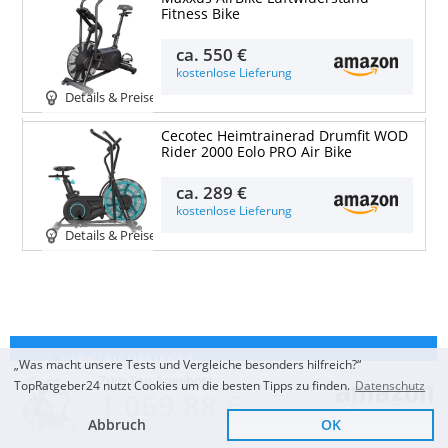
Fitness Bike
ca.
550 €
kostenlose Lieferung
Details & Preise
Cecotec Heimtrainerad Drumfit WOD
Rider 2000 Eolo PRO Air Bike
ca.
289 €
kostenlose Lieferung
Details & Preise
„Was macht unsere Tests und Vergleiche besonders hilfreich?“
Zum Top Angebot
TopRatgeber24 nutzt Cookies um die besten Tipps zu finden.
Datenschutz
1.069,88 €
SEHR GUT
(
1,3
)
Abbruch
OK
KOSTENLOSE LIEFERUNG
Schwinn Airdyne AD8