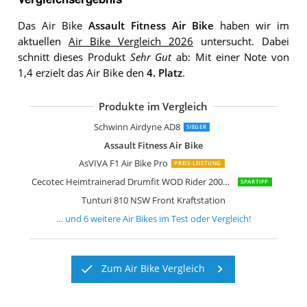
Das Air Bike
Assault Fitness Air Bike
haben wir im
aktuellen
Air Bike Vergleich 2026
untersucht. Dabei
schnitt dieses Produkt
Sehr Gut
ab: Mit einer Note von
1,4 erzielt das Air Bike den
4. Platz
.
Produkte im Vergleich
Movo AirBike Pro Airbike
Eryntix Air Bike Heimtrainer Fahrrad A
ION Fitness Air Bike Hiit Ventus
Maxxus AirBike Luftwiderstand Fitnes
Schwinn Airdyne AD8
SIEGER
Assault Fitness Air Bike
AsVIVA F1 Air Bike Pro
PREIS-LEISTUNG
Cecotec Heimtrainerad Drumfit WOD Rider 2000 Eolo PRO Air Bike
SPARTIPP
Tunturi 810 NSW Front Kraftstation
… und
6
weitere
Air Bikes
im Test oder Vergleich!
Zum Air Bike Vergleich