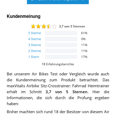
Kundenmeinung
3,7
von 5 Sternen
5
Sterne
61
%
4
Sterne
0
%
3
Sterne
11
%
2
Sterne
11
%
1
Stern
17
%
18
Erfahrungsberichte
Bei unserem
Air Bikes
Test oder Vergleich wurde auch
die Kundenmeinung zum Produkt betrachtet.
Das
maxVitalis Airbike Sitz-Crosstrainer: Fahrrad Heimtrainer
erhält im Schnitt
3,7
von 5 Sternen
. Hier die
Informationen, die sich durch die Prüfung ergeben
haben:
Bisher machten sich rund 18 der Besitzer von diesem Air