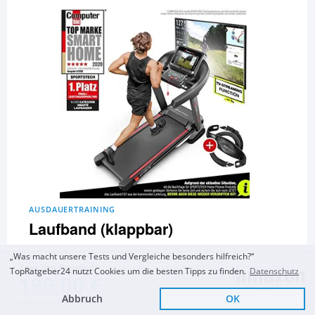
AUSDAUERTRAINING
Laufband (klappbar)
„Was macht unsere Tests und Vergleiche besonders hilfreich?“
Sportstech F37
Sportstech FX300 Ultra
Sportstech F10
Zum Top Angebot
Laufband
Slim Laufband
Laufband
TopRatgeber24 nutzt Cookies um die besten Tipps zu finden.
Datenschutz
199,00 €
Miweba Sports HT500
und 15 Artikel mehr...
Abbruch
OK
KOSTENLOSE LIEFERUNG
Zum Vergleich und Ratgeber