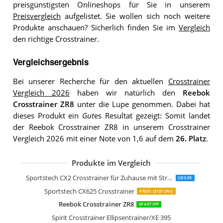
preisgünstigsten Onlineshops für Sie in unserem
Preisvergleich
aufgelistet. Sie wollen sich noch weitere
Produkte anschauen? Sicherlich finden Sie im
Vergleich
den richtige Crosstrainer.
Vergleichsergebnis
Bei unserer Recherche für den aktuellen
Crosstrainer
Vergleich 2026
haben wir natürlich den
Reebok
Crosstrainer ZR8
unter die Lupe genommen. Dabei hat
dieses Produkt ein
Gut
es Resultat gezeigt: Somit landet
der Reebok Crosstrainer ZR8 in unserem Crosstrainer
Vergleich 2026 mit einer Note von 1,6 auf dem
26. Platz
.
Produkte im Vergleich
Crosstrainer MAXXUS CX 5.1 Heimtrai
Spirit Fitness Crosstrainer XE 295
Crosstrainer Klappbar Maxxus CX 4.3f
Sportstech CX700
Bowflex Unisex-Adult Max Trainer M3 El
Nautilus Ellipsentrainer E626
Sportstech Ellipsen Crosstrainer CX64
skandika Crosstrainer CardioCross Ca
Capital Sports Helix Star UP Orbital Cr
Hop-Sport HS-250CF Jucon Crosstrain
HAMMER Speed-Motion BT 4107
Capital Sports Helix Star DR Cross Tra
Maxxus Crosstrainer CX
Christopeit Sport Crosstrainer-Ergome
HAMMER Crosstrainer Crosstech XTR
Reebok GX50 Crosstrainer
AsVIVA Ellipsentrainer
Hop-Sport HS-060C Ellipsentrainer
HAMMER Cross Stepper
HIROLLOP Crosstrainer
skandika Crosstrainer Eleganse Adrett
Zipro Crosstrainer iConsole Dunk
HAMMER Crosstrainer CT3
SportPlus Crosstrainer
HIROLLOP Crosstrainer
HAMMER Crosstrainer Crossfly BT
Bluefin Curv 3.0 Crosstrainer
SportPlus Crosstrainer
HAMMER Premium Crosstrainer Cross
Capital Sports Helix Pro Cross-Trainer
HAMMER Finnlo Crosstrainer CleverFo
Miweba Sports Crosstrainer MC400
Miweba Sports Profi Crosstrainer MC
ISE Crosstrainer
Dripex Elliptical Crosstrainer
Zipro Heat iConsole+ Crosstrainer
Klarfit Epsylon Cross AS AS Crosstrain
Sportstech CX2 Crosstrainer für Zuhause mit Stromgenerator
SIEGER
Sportstech CX625 Crosstrainer
PREIS-LEISTUNG
Reebok Crosstrainer ZR8
SPARTIPP
Spirit Crosstrainer Ellipsentrainer/XE 395