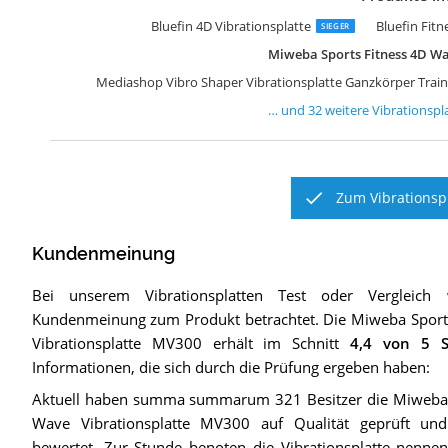
S
S
S
B
K
M
S
S
B
s
s
s
M
M
S
V
S
s
M
s
C
K
C
K
s
N
s
@
H
s
S
M
Bluefin 4D Vibrationsplatte
Bluefin Fitn
SIEGER
Miweba Sports Fitness 4D Wa
Mediashop Vibro Shaper Vibrationsplatte Ganzkörper Train
… und
32
weitere
Vibrationspl
Zum Vibrationspl
Kundenmeinung
Bei unserem
Vibrationsplatten
Test oder Vergleich 
Kundenmeinung zum Produkt betrachtet.
Die
Miweba Sport
Vibrationsplatte MV300
erhält im Schnitt
4,4
von 5 S
Informationen, die sich durch die Prüfung ergeben haben:
Aktuell haben summa summarum 321 Besitzer die Miweba 
Wave Vibrationsplatte MV300 auf Qualität geprüft u
bewertet. Zur Stunde benoten die Vibrationsplatte nenne