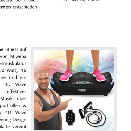
ernen
entschieden
e Fitness auf
e von Miweba
fenmuskulatur
00 Watt), 16
amme und ein
00 4D Wave
effektives
 Musik über
portrollen &
Chip 4D Wave
wegung Design
atte vereint