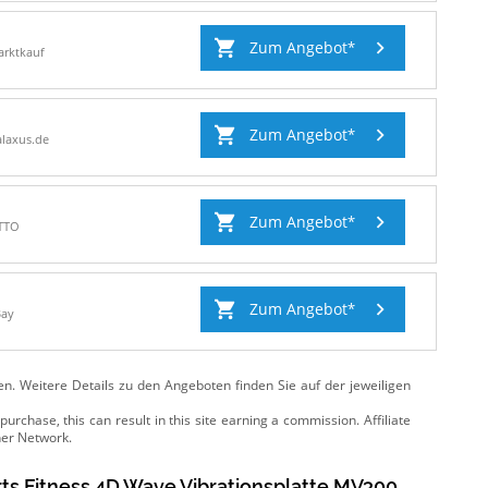
Zum Angebot
arktkauf
Zum Angebot
laxus.de
Zum Angebot
TTO
Zum Angebot
Bay
ten. Weitere Details zu den Angeboten
finden Sie auf der jeweiligen
ts Fitness 4D Wave Vibrationsplatte MV300