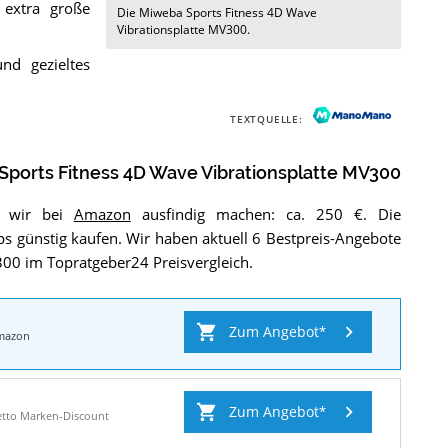
 extra große
Die
Miweba Sports Fitness 4D Wave
Vibrationsplatte MV300
.
nd gezieltes
TEXTQUELLE:
ports Fitness 4D Wave Vibrationsplatte MV300
en wir bei
Amazon
ausfindig machen: ca. 250 €. Die
ps günstig kaufen. Wir haben aktuell 6 Bestpreis-Angebote
300 im Topratgeber24 Preisvergleich.
Zum Angebot
mazon
Zum Angebot
tto Marken-Discount