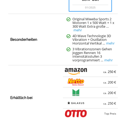
01/2025
Original Miweba Sports 2
Motoren 1 x 500 Watt + 1 x
300 Watt Extra große …
mehr
4D Wave Technologie 3D
Vibration + Oszillation
Besonderheiten
Horizontal Vertikal …
mehr
3 Vibrationszonen Gehen
Joggen Rennen 16
Intensitätsstufen 3
vorprogrammiert …
mehr
250 €
ca.
200 €
ca.
200 €
ca.
Erhältlich bei
250 €
ca.
Top Preis