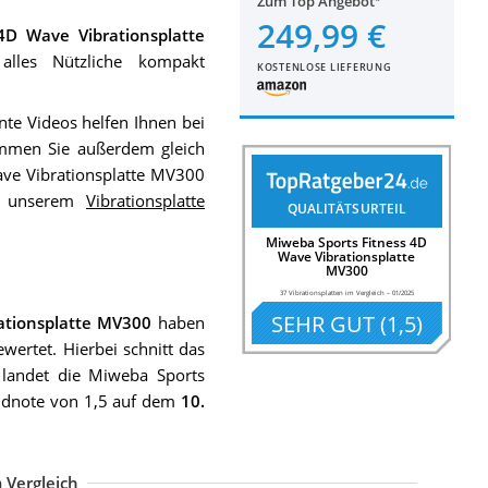
Zum Top Angebot
249,99 €
4D Wave Vibrationsplatte
alles Nützliche kompakt
KOSTENLOSE LIEFERUNG
nte Videos helfen Ihnen bei
men Sie außerdem gleich
ve Vibrationsplatte MV300
in unserem
Vibrationsplatte
QUALITÄTSURTEIL
Miweba Sports Fitness 4D
Wave Vibrationsplatte
MV300
37 Vibrationsplatten im Vergleich
–
01/2025
SEHR GUT
(
1,5
)
ationsplatte MV300
haben
wertet. Hierbei schnitt das
 landet die Miweba Sports
Endnote von 1,5 auf dem
10.
 Vergleich