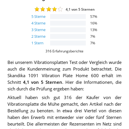
4,1
von 5 Sternen
5
Sterne
57
%
4
Sterne
16
%
3
Sterne
13
%
2
Sterne
7
%
1
Stern
7
%
316
Erfahrungsberichte
Bei unserem
Vibrationsplatten
Test oder Vergleich wurde
auch die Kundenmeinung zum Produkt betrachtet.
Die
Skandika 1091 Vibration Plate Home 600
erhält im
Schnitt
4,1
von 5 Sternen
. Hier die Informationen, die
sich durch die Prüfung ergeben haben:
Aktuell haben sich gut 316 der Käufer von der
Vibrationsplatte die Mühe gemacht, den Artikel nach der
Bestellung zu benoten. In etwa drei Viertel von diesen
haben den Erwerb mit entweder vier oder fünf Sternen
beurteilt. Die allermeisten der Rezensenten im Netz sind