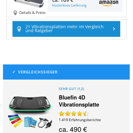
kostenlose Lieferung
Details & Preise
21 Vibrationsplatten mehr im Vergleich
und Ratgeber
SEHR GUT
(
1,2
)
Bluefin 4D
Vibrationsplatte
1.419
Erfahrungsberichte
ca.
490 €