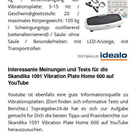
Vibrationsplatte: 5-15 Hz /
Geschwindigkeitsstufe: 20 /
maximales Körpergewicht: 100 kg
/ Schwingungstyp: oszillierend
(seitenalternierend) / Säule: ohne
Die
Säule / Besonderheiten: mit LCD-Anzeige, mit
Skandika
1091
Transportrollen
Vibration
TEXTQUELLE:
Plate
i
Home
d
600
.
Interessante Meinungen und Tests für die
e
Skandika 1091 Vibration Plate Home 600 auf
a
YouTube
l
Youtube ist ebenfalls eine gute Informationsquelle zu
o
Vibrationsplatten. (Dort finden sich informative Tests und
Berichte.) Topratgeber24.de hat es sich zur Aufgabe
gemacht für Dich die besten Tipps und Praxisberichte zur
Skandika 1091 Vibration Plate Home 600 auf YouTube
herauszusuchen.