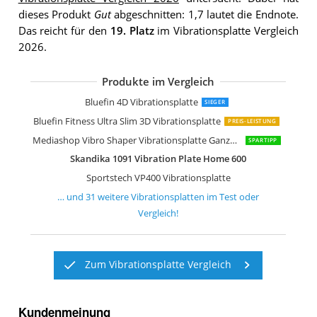
dieses Produkt
Gut
abgeschnitten: 1,7 lautet die Endnote.
Das reicht für den
19. Platz
im Vibrationsplatte Vergleich
2026.
Produkte im Vergleich
Sportstech Profi Vibrationsplatte VP3
Bluefin Fitness 3D Dual-Motor Vibrati
Kwasyo 3D Power Vibrationsplatte
Sportstech Vibrationsplatte VP200
Bluefin Fitness Vibrationsplatte Pro M
skandika 4D Vibrationsplatte V2000 G
skandika 4D Vibrationsplatte V2500 4
Sportstech Vibrationsplatte VP210
skandika 900 Plus Vibrationsplatte
Klarfit Vibe 4DX Vibrationsplatte
Klarfit Vibe VX Vibrationsplatte
skandika Home Vibration Plate 500
Navaris Vibrationsplatte Ganzkörper 
skandika Vibrationsplatte Virke aus H
Skandika Vibrationsplatte V1 Twin En
Mediashop VibroLegs Massage Gerät
Bluefin 4D Vibrationsplatte
SIEGER
Bluefin Fitness Ultra Slim 3D Vibrationsplatte
PREIS-LEISTUNG
Mediashop Vibro Shaper Vibrationsplatte Ganzkörper Trainingsgerät
SPARTIPP
Skandika 1091 Vibration Plate Home 600
Sportstech VP400 Vibrationsplatte
… und
31
weitere
Vibrationsplatten
im Test oder
Vergleich!
Zum Vibrationsplatte Vergleich
Kundenmeinung