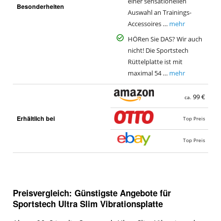
einer sensationellen
Besonderheiten
Auswahl an Trainings-
Accessoires …
mehr
HÖRen Sie DAS? Wir auch
nicht! Die Sportstech
Rüttelplatte ist mit
maximal 54 …
mehr
99 €
ca.
Erhältlich bei
Top Preis
Top Preis
Preisvergleich: Günstigste Angebote für
Sportstech Ultra Slim Vibrationsplatte