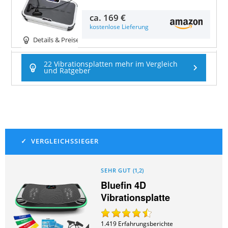
ca.
169 €
kostenlose Lieferung
Details & Preise
22 Vibrationsplatten mehr im Vergleich
und Ratgeber
SEHR GUT
(
1,2
)
Bluefin 4D
Vibrationsplatte
1.419
Erfahrungsberichte