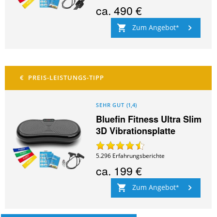
ca.
490 €
Zum Angebot
SEHR GUT
(
1,4
)
Bluefin Fitness Ultra Slim
3D Vibrationsplatte
5.296
Erfahrungsberichte
ca.
199 €
Zum Angebot