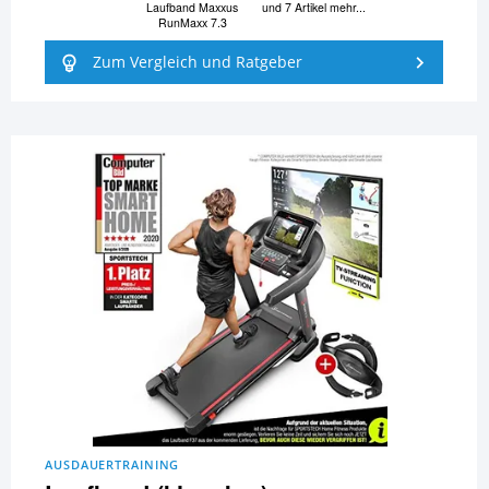
Laufband Maxxus
und 7 Artikel mehr...
RunMaxx 7.3
Zum Vergleich und Ratgeber
AUSDAUERTRAINING