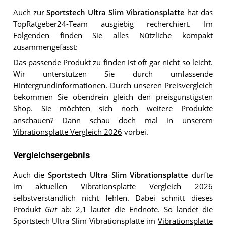
Auch zur
Sportstech Ultra Slim Vibrationsplatte
hat das
TopRatgeber24-Team ausgiebig recherchiert. Im
Folgenden finden Sie alles Nützliche kompakt
zusammengefasst:
Das passende Produkt zu finden ist oft gar nicht so leicht.
Wir unterstützen Sie durch umfassende
Hintergrundinformationen
. Durch unseren
Preisvergleich
bekommen Sie obendrein gleich den preisgünstigsten
Shop. Sie möchten sich noch weitere Produkte
anschauen? Dann schau doch mal in unserem
Vibrationsplatte Vergleich 2026
vorbei.
Vergleichsergebnis
Auch die
Sportstech Ultra Slim Vibrationsplatte
durfte
im aktuellen
Vibrationsplatte Vergleich 2026
selbstverständlich nicht fehlen. Dabei schnitt dieses
Produkt
Gut
ab: 2,1 lautet die Endnote. So landet die
Sportstech Ultra Slim Vibrationsplatte im
Vibrationsplatte