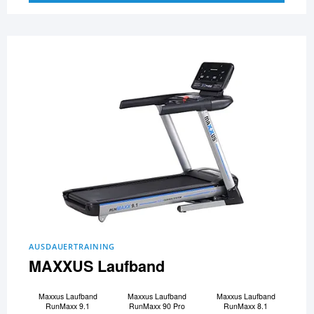
AUSDAUERTRAINING
MAXXUS Laufband
Maxxus Laufband
Maxxus Laufband
Maxxus Laufband
RunMaxx 9.1
RunMaxx 90 Pro
RunMaxx 8.1